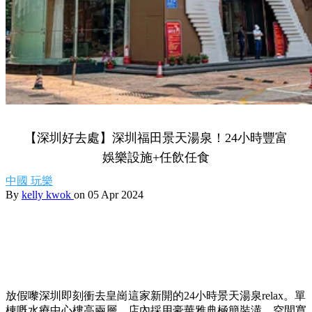
【深圳好去處】深圳福田景天湯泉！24小時豐富
娛樂設施+任飲任食
中國
玩樂
By
kelly kwok
on 05 Apr 2024
放假嚟深圳即刻衝去皇崗這家新開的24小時景天湯泉relax。單
棟嘅水療中心樓高兩層，店內採用豪華雅典極簡裝潢，空間寬