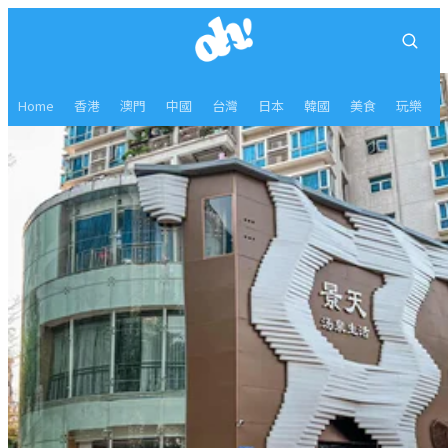
Home
香港
澳門
中國
台灣
日本
韓國
美食
玩樂