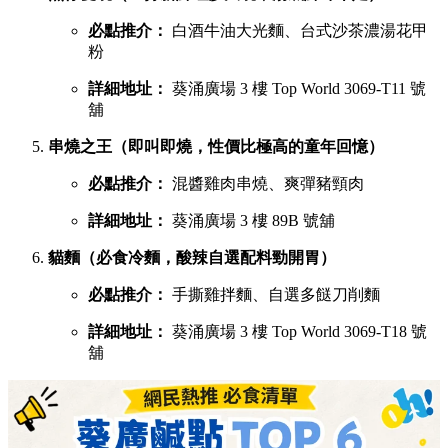
必點推介：
白酒牛油大光麵、台式沙茶濃湯花甲
粉
詳細地址：
葵涌廣場 3 樓 Top World 3069-T11 號
舖
串燒之王（即叫即燒，性價比極高的童年回憶）
必點推介：
混醬雞肉串燒、爽彈豬頸肉
詳細地址：
葵涌廣場 3 樓 89B 號舖
貓麵（必食冷麵，酸辣自選配料勁開胃）
必點推介：
手撕雞拌麵、自選多餸刀削麵
詳細地址：
葵涌廣場 3 樓 Top World 3069-T18 號
舖