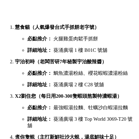
慧食貓（人氣爆發台式手抓餅老字號）
必點推介：
火腿雞蛋肉鬆手抓餅
詳細地址：
葵涌廣場 1 樓 B01C 號舖
宇治初時（老闆苦研7年秘製宇治酸辣醬）
必點推介：
鯛魚濃湯粉絲、櫻花蝦蝦濃湯粉絲
詳細地址：
葵涌廣場 2 樓 C28 號舖
X2劉住您（每日用200-300隻蝦頭熬製特濃蝦湯）
必點推介：
最強蝦湯拉麵、牡蠣沙白蝦湯拉麵
詳細地址：
葵涌廣場 3 樓 Top World 3069-T20 號
舖
煮你隻蜆（主打新鮮吐沙大蜆，湯底鮮味十足）