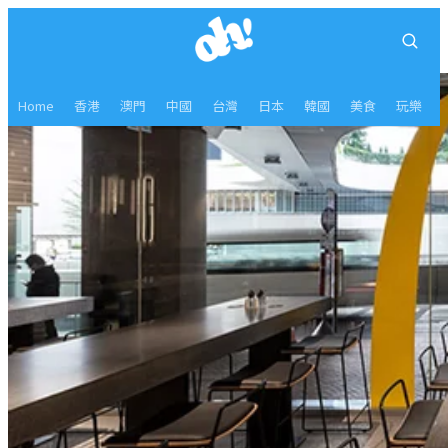
Home
香港
澳門
中國
台灣
日本
韓國
美食
玩樂