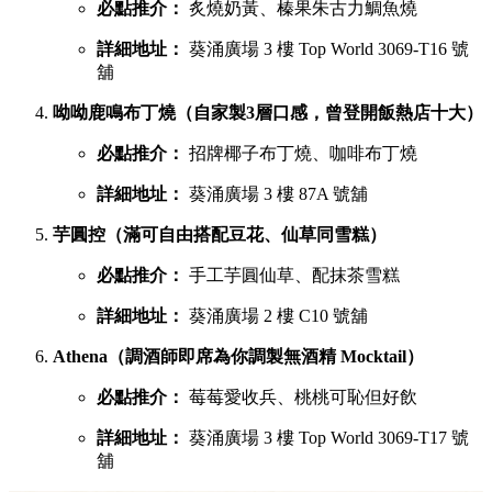
必點推介：
炙燒奶黃、榛果朱古力鯛魚燒
詳細地址：
葵涌廣場 3 樓 Top World 3069-T16 號
舖
呦呦鹿鳴布丁燒（自家製3層口感，曾登開飯熱店十大）
必點推介：
招牌椰子布丁燒、咖啡布丁燒
詳細地址：
葵涌廣場 3 樓 87A 號舖
芋圓控（滿可自由搭配豆花、仙草同雪糕）
必點推介：
手工芋圓仙草、配抹茶雪糕
詳細地址：
葵涌廣場 2 樓 C10 號舖
Athena（調酒師即席為你調製無酒精 Mocktail）
必點推介：
莓莓愛收兵、桃桃可恥但好飲
詳細地址：
葵涌廣場 3 樓 Top World 3069-T17 號
舖