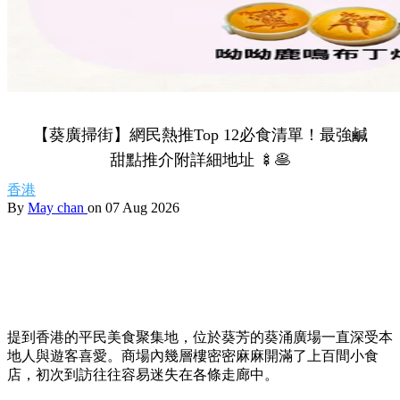
【葵廣掃街】網民熱推Top 12必食清單！最強鹹
甜點推介附詳細地址 🍢🥞
香港
By
May chan
on 07 Aug 2026
提到香港的平民美食聚集地，位於葵芳的葵涌廣場一直深受本
地人與遊客喜愛。商場內幾層樓密密麻麻開滿了上百間小食
店，初次到訪往往容易迷失在各條走廊中。