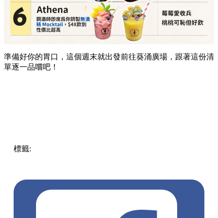
準備好你的胃口，這個週末就出發前往葵涌廣場，跟著這份清
單逐一品嚐吧！
標籤:
Hong Kong
香港
葵廣美食
葵芳好去處
葵芳 / 青衣
葵
涌廣場
葵廣掃街
香港平民美食
慧食貓
鳩戟
呦呦鹿鳴布丁
燒