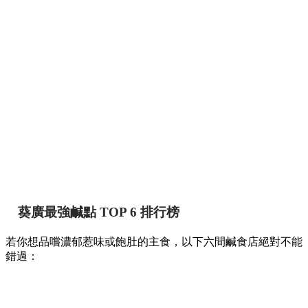
葵廣最強鹹點 TOP 6 排行榜
若你想品嚐濃郁惹味或飽肚的主食，以下六間鹹食店絕對不能
錯過：