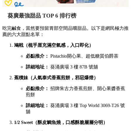
葵廣最強甜品 TOP 6 排行榜
吃完鹹食，當然要預留胃部空間品嚐甜品。以下是網民極力推
薦的六大甜點名單：
鳩戟（梳乎厘充滿空氣感，入口即化）
必點推介：
Pistachio開心果、超低糖質伯爵茶
詳細地址：
葵涌廣場 3 樓 87B 號舖
蕉積妹（人氣泰式香蕉煎餅，邪惡爆燈）
必點推介：
招牌朱古力香蕉煎餅、開心果醬香蕉
煎餅
詳細地址：
葵涌廣場 3 樓 Top World 3069-T26 號
舖
1/2 Sweet（酥皮鯛魚燒，口感酥脆層層分明）