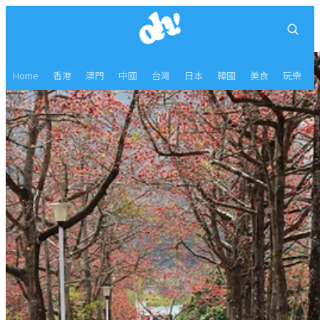
Home
香港
澳門
中國
台灣
日本
韓國
美食
玩樂