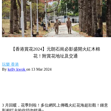
【香港賞花2024】元朗石崗必影盛開火紅木棉
花！附賞花地址及交通
玩樂
香港
By
kelly kwok
on 13 Mar 2024
3 月回暖，花季到啦！多位網民上傳嘅火紅花海超壯觀！鍾意
影相打卡的你切勿錯過~