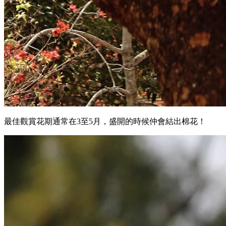
最佳觀賞花期通常在3至5月，盛開的時候仲會結出棉花！