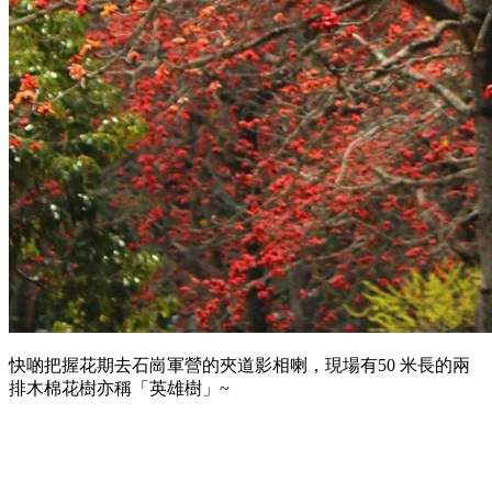
快啲把握花期去石崗軍營的夾道影相喇，現場有50 米長的兩
排木棉花樹亦稱「英雄樹」~