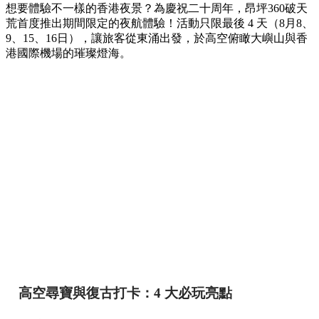
想要體驗不一樣的香港夜景？為慶祝二十周年，昂坪360破天
荒首度推出期間限定的夜航體驗！活動只限最後 4 天（8月8、
9、15、16日），讓旅客從東涌出發，於高空俯瞰大嶼山與香
港國際機場的璀璨燈海。
高空尋寶與復古打卡：4 大必玩亮點