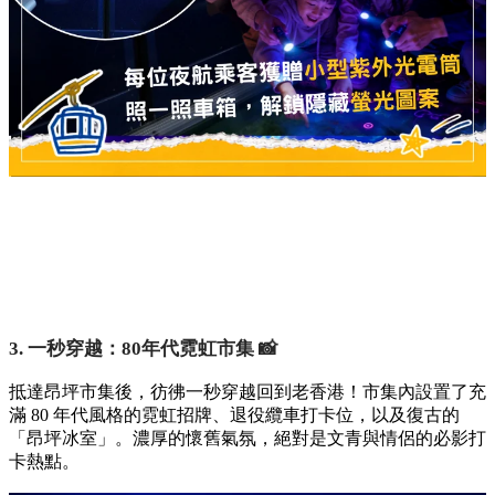
3. 一秒穿越：80年代霓虹市集 📸
抵達昂坪市集後，彷彿一秒穿越回到老香港！市集內設置了充
滿 80 年代風格的霓虹招牌、退役纜車打卡位，以及復古的
「昂坪冰室」。濃厚的懷舊氣氛，絕對是文青與情侶的必影打
卡熱點。