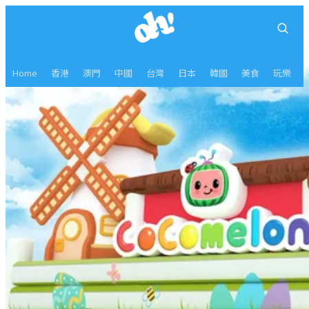
Home
香港
澳門
中國
台灣
日本
韓國
美食
玩樂