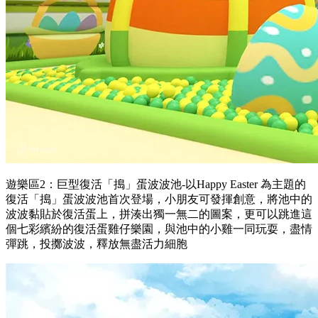
遊樂區2：巨型復活「搗」蛋波波池-以Happy Easter 為主題的
復活「搗」蛋波波池首次登場，小朋友可發揮創意，將池中的
波波黏貼於復活蛋上，拼湊出獨一無二的圖案，更可以跳進這
個七彩繽紛的復活蛋雞仔樂園，與池中的小雞一同玩耍，盡情
彈跳，投擲波波，釋放無盡活力細胞