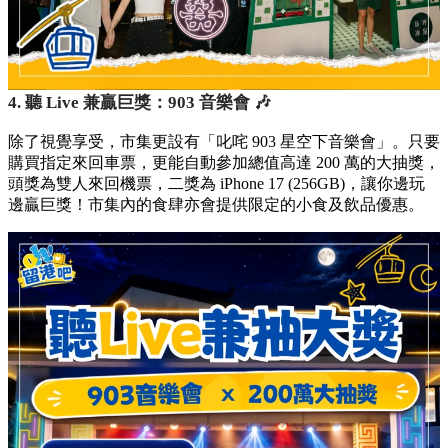
4. 聽 Live 兼贏巨獎：903 音樂會 🎶
除了視覺享受，市集更設有「叱咤 903 星空下音樂會」。只要
購買指定來回車票，更能自動參加總值高達 200 萬的大抽獎，
頭獎為雙人來回機票，二獎為 iPhone 17 (256GB)，讓你邊玩
邊贏巨獎！市集內的食肆亦會提供限定的小食及飲品優惠。