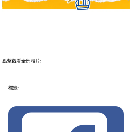
點擊觀看全部相片:
標籤:
Hong Kong
香港
香港打卡
週末好去處
昂坪360
昂坪
360夜間纜車
香港夜景
大嶼山景點
霓虹市集
903音樂會
昂
坪市集