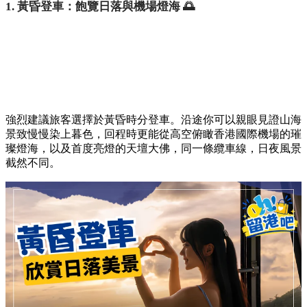
1. 黃昏登車：飽覽日落與機場燈海 🌅
強烈建議旅客選擇於黃昏時分登車。沿途你可以親眼見證山海
景致慢慢染上暮色，回程時更能從高空俯瞰香港國際機場的璀
璨燈海，以及首度亮燈的天壇大佛，同一條纜車線，日夜風景
截然不同。