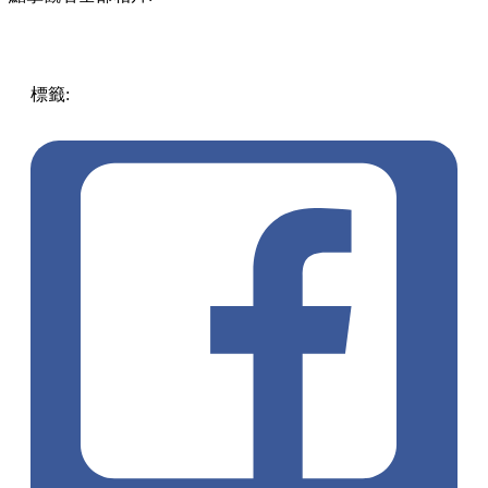
標籤:
中文(繁)
香港
玩樂
香港好去處
將軍澳 / 西貢
親子好
去處
將軍澳好去處
cocomelon
復活節2024