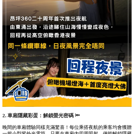
2. 車廂隱藏彩蛋：解鎖螢光密碼 🔦
晚間的車廂體驗同樣充滿驚喜！每位乘搭夜航的乘客均會獲贈
一把小型紫外光電筒。只要在車廂內四周照射，便能解鎖隱藏