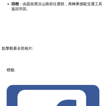
回程
：由荔枝窩沿山路前往鹿頸，再轉乘接駁交通工具
返回市區。
點擊觀看全部相片:
標籤:
Hong Kong
Fun
香港好去處
OpenTips
留港吧
荔枝窩
香港隱世古村
客家文化
香港深度遊
客家圍村
遠足路線
生
態旅遊
香港小旅行