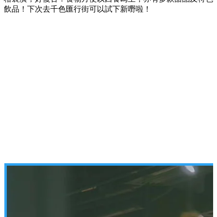
飲品！下次去千色匯行街可以試下新嘢啦！