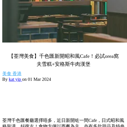
【荃灣美食】千色匯新開昭和風Cafe！必試orea窩
夫雪糕+安格斯牛肉漢堡
美食
香港
By
kat yip
on 01 Mar 2024
荃灣千色匯餐廳選擇唔多，近日新開咗一間Cafe，日式昭和風
格裝潢，好復古！食物方便以西餐為主，亦有多款甜品及特色