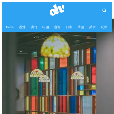
Home
香港
澳門
中國
台灣
日本
韓國
美食
玩樂