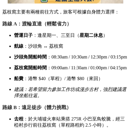
荔枝窩主要有兩種前往方式，旅客可根據自身體力選擇：
路線 A：渡輪直達（輕鬆省力）
營運日子
：逢星期一、三至日（
星期二休息
）
航線
：沙頭角 ↔ 荔枝窩
沙頭角開船時間
：08:30am / 10:30am / 12:30pm / 03:15pm
荔枝窩開船時間
：09:00am / 11:30am / 01:00pm / 04:15pm
船費
：港幣 $40（單程）/ 港幣 $80（來回）
建議：若希望留力參加工作坊或漫步古村，強烈建議選
擇坐船往返。
路線 B：遠足徒步（體力挑戰）
去程
：於大埔墟火車站乘搭 275R 小巴至鳥蛟騰，經三
椏村步行前往荔枝窩（單程路程約 2.5 小時）。