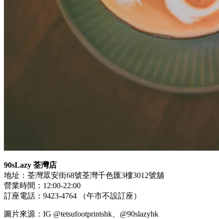
90sLazy 荃灣店
地址：荃灣眾安街68號荃灣千色匯3樓3012號舖
營業時間：12:00-22:00
訂座電話：9423-4764 （午市不設訂座）
圖片來源：IG @tetsufootprintshk、@90slazyhk