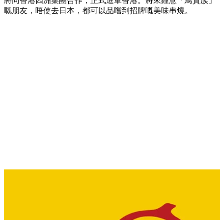
將同香港四洲集團合作，正式進軍香港。將來鍾意「鳥貴族」
嘅朋友，唔使去日本，都可以品嚐到招牌嘅美味串燒。