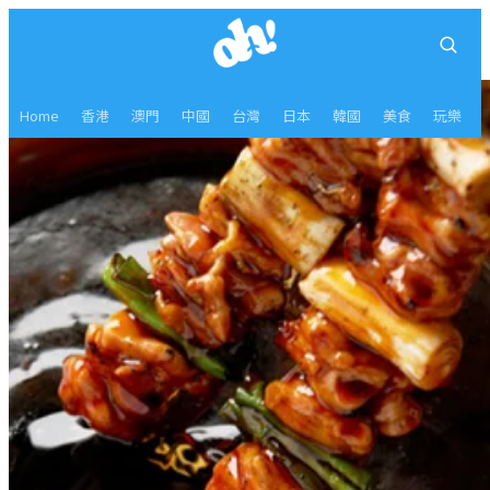
Home
香港
澳門
中國
台灣
日本
韓國
美食
玩樂