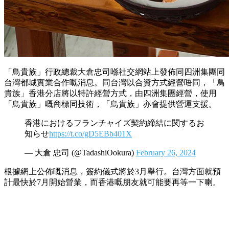
「鳥貴族」行政總裁大倉忠司喺社交網站上發佈同四洲集團同
台灣都城實業合作嘅消息。同台灣以合資方式經營唔同，「鳥
貴族」香港分店將以特許經營方式，由四洲集團經營，使用
「鳥貴族」嘅商標同技術，「鳥貴族」亦會提供營運支援。
香港におけるフランチャイズ契約締結に関するお
知らせ
https://t.co/gD5EBb401X
— 大倉 忠司 (@TadashiOokura)
February 26, 2024
根據網上公佈嘅消息，簽約儀式將於3月舉行。台灣方面就預
計最快於7月開始營業，而香港嘅朋友就可能要再等一下喇。