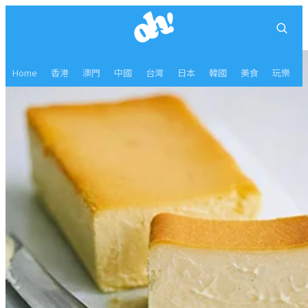
Home
香港
澳門
中國
台灣
日本
韓國
美食
玩樂