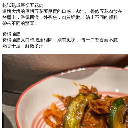
乾試熟成厚切五花肉
這塊大塊的厚切五花著厚實的口感，肉汁。 整條五花肉放在
烤盤上，香氣四溢，外香焦，肉質鮮嫩。 沾上不同的醬料，
帶來不同的驚喜‼
豬橫膈膜
豬橫膈膜入口時肥瘦相間，別有風味， 每一口都香而不膩，
奶香十足，鮮嫩多汁。