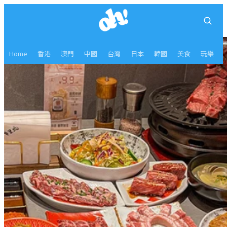
Home
香港
澳門
中國
台灣
日本
韓國
美食
玩樂