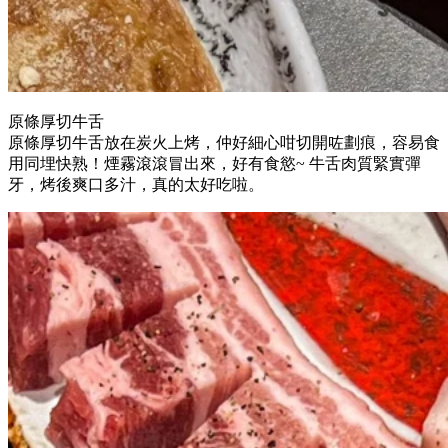
原條厚切牛舌
原條厚切牛舌放在炭火上烤，仲好細心咁切開咗劃痕，容易食
用同埋快熟！煙霧滾滾冒出來，好有食慾~ 牛舌肉質緊實彈
牙，烤後爽口多汁，真的太好吃啦。