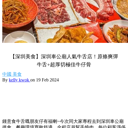
【深圳美食】深圳車公廟人氣牛舌店！原條爽彈
牛舌+超厚切極佳牛仔骨
中國
美食
By
kelly kwok
on 19 Feb 2024
鍾意食牛舌嘅朋友仔有福喇~今次同大家專程去到深圳車公廟
搵食，餐廳環境寬敞舒適，全程店員幫手燒肉，每位顧客淨係