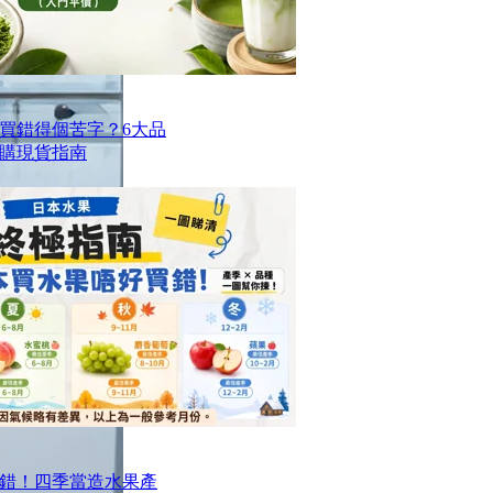
買錯得個苦字？6大品
購現貨指南
錯！四季當造水果產