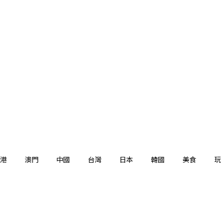
港
澳門
中國
台灣
日本
韓國
美食
玩