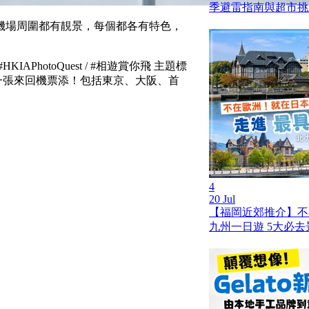
季避雷指南與超市挑
機場周圍都有靚景，每個都各有特色，
hotoQuest / #相遊賞你飛 主題標
取一張來回機票添！包括東京、大阪、首
4
20 Jul
【福岡近郊推介】不
九州一日遊 5大必