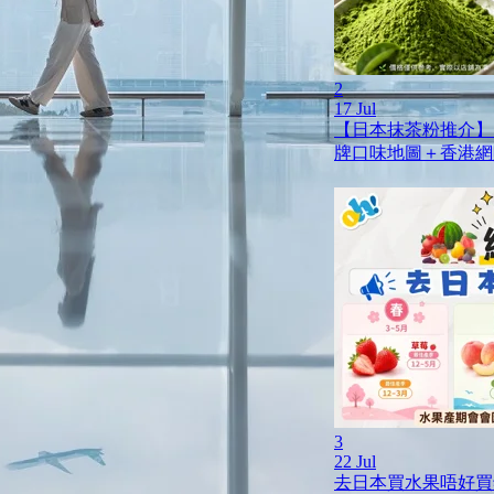
2
17 Jul
【日本抹茶粉推介】
牌口味地圖＋香港網
3
22 Jul
去日本買水果唔好買