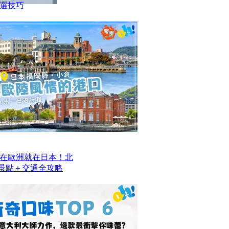
選技巧
在歐洲就在日本！北
去景點＋交通全攻略