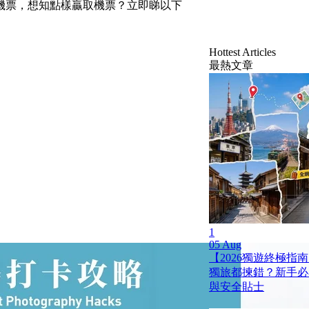
機票，想知點樣贏取機票？立即睇以下
Hottest Articles
最熱文章
1
05 Aug
【2026獨遊終極指南
獨旅都揀錯？新手必
與安全貼士