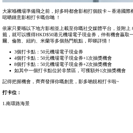
大家喺機場準備飛之前，好多時都會影相打個靚卡～香港國際
啱晒鍾意影相打卡嘅你哋 ！
依家只要喺以下地方影相並上載至你嘅社交媒體平台，並附上 #HKIAP
籤，就可以獲得HKD$50港元機場電子現金券，仲有機會贏
爾、倫敦、紐約、米蘭等多個熱門航點，即睇詳情！
3個打卡點：50元機場電子現金券
4個打卡點：50元機場電子現金券+1次抽獎機會
8個打卡點：50元機場電子現金券+2次抽獎機會
如其中一個打卡點位於非禁區，可獲額外1次抽獎機會
記得把握機會，齊齊發揮你嘅創意，影多啲靚相打卡啦~
打卡位：
1.南環路海景