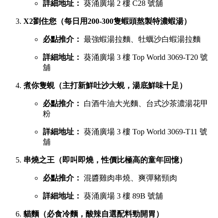
詳細地址：
葵涌廣場 2 樓 C28 號舖
X2劉住您（每日用200-300隻蝦頭熬製特濃蝦湯）
必點推介：
最強蝦湯拉麵、牡蠣沙白蝦湯拉麵
詳細地址：
葵涌廣場 3 樓 Top World 3069-T20 號
舖
煮你隻蜆（主打新鮮吐沙大蜆，湯底鮮味十足）
必點推介：
白酒牛油大光麵、台式沙茶濃湯花甲
粉
詳細地址：
葵涌廣場 3 樓 Top World 3069-T11 號
舖
串燒之王（即叫即燒，性價比極高的童年回憶）
必點推介：
混醬雞肉串燒、爽彈豬頸肉
詳細地址：
葵涌廣場 3 樓 89B 號舖
貓麵（必食冷麵，酸辣自選配料勁開胃）