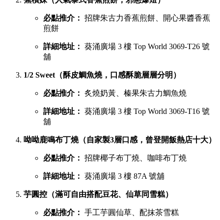
必點推介：
招牌朱古力香蕉煎餅、開心果醬香蕉
煎餅
詳細地址：
葵涌廣場 3 樓 Top World 3069-T26 號
舖
1/2 Sweet（酥皮鯛魚燒，口感酥脆層層分明）
必點推介：
炙燒奶黃、榛果朱古力鯛魚燒
詳細地址：
葵涌廣場 3 樓 Top World 3069-T16 號
舖
呦呦鹿鳴布丁燒（自家製3層口感，曾登開飯熱店十大）
必點推介：
招牌椰子布丁燒、咖啡布丁燒
詳細地址：
葵涌廣場 3 樓 87A 號舖
芋圓控（滿可自由搭配豆花、仙草同雪糕）
必點推介：
手工芋圓仙草、配抹茶雪糕