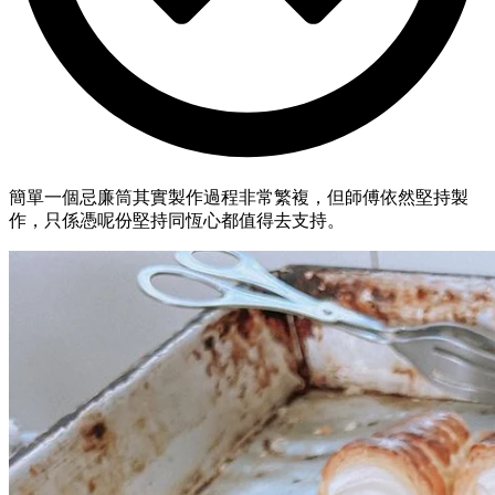
簡單一個忌廉筒其實製作過程非常繁複，但師傅依然堅持製
作，只係憑呢份堅持同恆心都值得去支持。