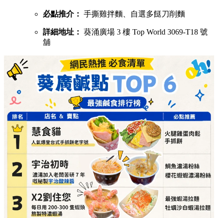
必點推介：
手撕雞拌麵、自選多餸刀削麵
詳細地址：
葵涌廣場 3 樓 Top World 3069-T18 號
舖