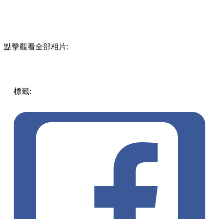
點擊觀看全部相片:
標籤:
中文(繁)
香港
美食
香港美食
元朗美食
打卡美食
元朗
/ 天水圍
元朗餅店
忌廉筒
懷舊餅店