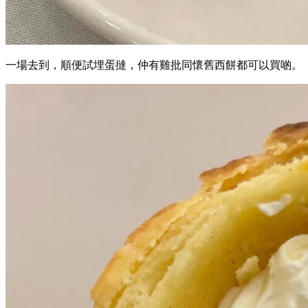
一場去到，順便試埋蛋撻，仲有雞批同懷舊西餅都可以買啲。