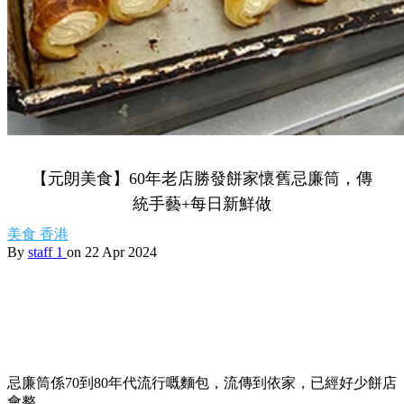
【元朗美食】60年老店勝發餅家懷舊忌廉筒，傳
統手藝+每日新鮮做
美食
香港
By
staff 1
on 22 Apr 2024
忌廉筒係70到80年代流行嘅麵包，流傳到依家，已經好少餅店
會整。