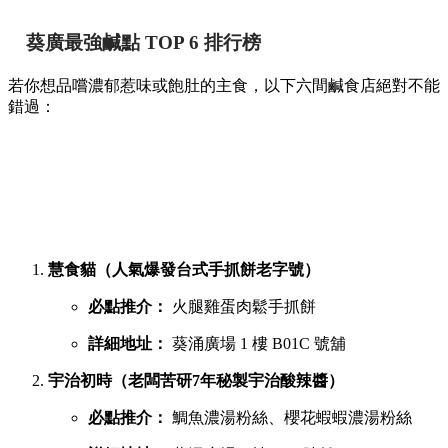
葵廣最強鹹點 TOP 6 排行榜
若你想品嚐濃郁惹味或飽肚的主食，以下六間鹹食店絕對不能
錯過：
慧食貓（人氣爆發台式手抓餅老字號）
必點推介：
火腿雞蛋肉鬆手抓餅
詳細地址：
葵涌廣場 1 樓 B01C 號舖
宇治初時（老闆苦研7年秘製宇治酸辣醬）
必點推介：
鯛魚濃湯粉絲、櫻花蝦蝦濃湯粉絲