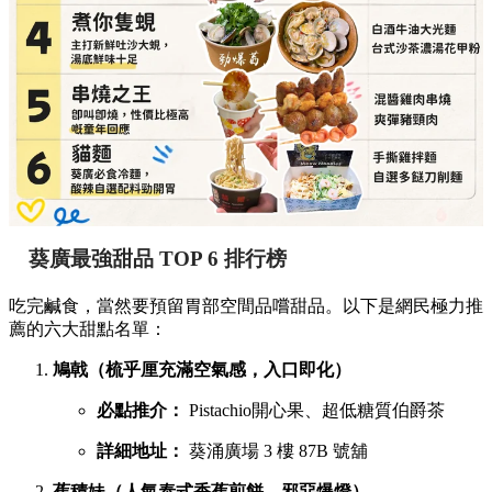
葵廣最強甜品 TOP 6 排行榜
吃完鹹食，當然要預留胃部空間品嚐甜品。以下是網民極力推
薦的六大甜點名單：
鳩戟（梳乎厘充滿空氣感，入口即化）
必點推介：
Pistachio開心果、超低糖質伯爵茶
詳細地址：
葵涌廣場 3 樓 87B 號舖
蕉積妹（人氣泰式香蕉煎餅，邪惡爆燈）