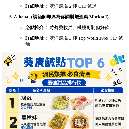
詳細地址：
葵涌廣場 2 樓 C10 號舖
Athena（調酒師即席為你調製無酒精 Mocktail）
必點推介：
莓莓愛收兵、桃桃可恥但好飲
詳細地址：
葵涌廣場 3 樓 Top World 3069-T17 號
舖