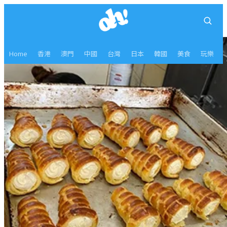
Home
香港
澳門
中國
台灣
日本
韓國
美食
玩樂