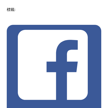
標籤:
Hong Kong
香港
葵廣美食
葵芳好去處
葵芳 / 青衣
葵
涌廣場
葵廣掃街
香港平民美食
慧食貓
鳩戟
呦呦鹿鳴布丁
燒