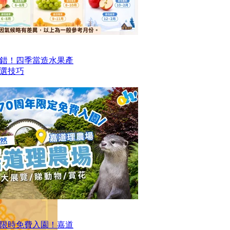
錯！四季當造水果產
選技巧
限時免費入園！嘉道