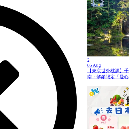
2
05 Aug
【東京世外桃源】千
南：解鎖限定「愛心