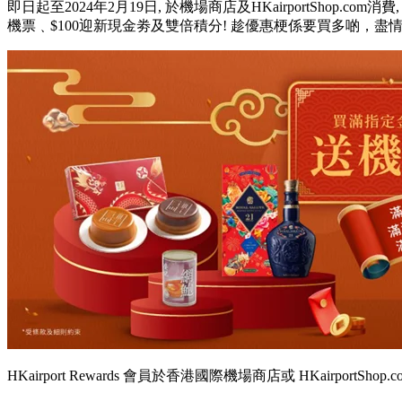
即日起至2024年2月19日, 於機場商店及HKairportShop.co
機票﹑$100迎新現金劵及雙倍積分! ​趁優惠梗係要買多啲，盡
HKairport Rewards 會員於香港國際機場商店或 HKairport