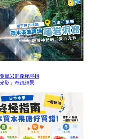
葉龜岩洞窟秘境指
光影」奇蹟絕景