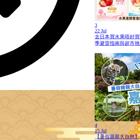
3
22 Jul
去日本買水果唔好買
季避雷指南與超市挑
4
15 Jul
【暑假親親大自然】