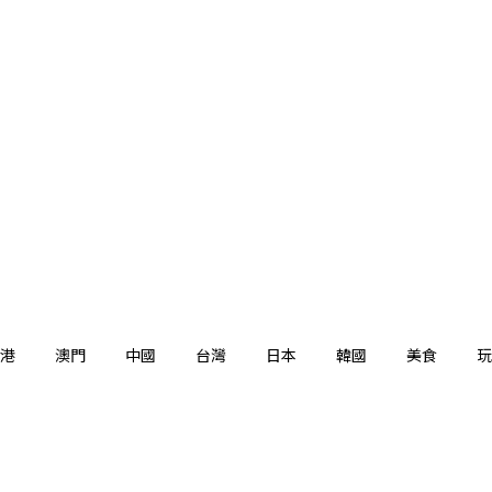
港
澳門
中國
台灣
日本
韓國
美食
玩