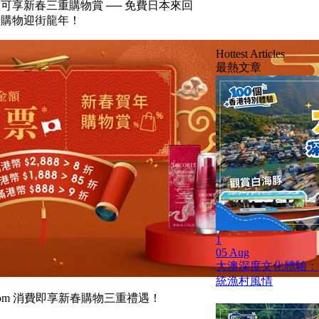
m消費, 可享新春三重購物賞 ── 免費日本來回
情購物迎街龍年！
Hottest Articles
最熱文章
1
05 Aug
大澳深度文化體驗：
統漁村風情
Shop.com 消費即享新春購物三重禮遇！