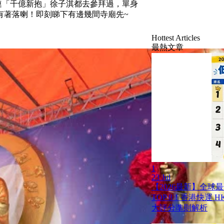
講連「千億新抱」徐子淇都去參拜過，單身
有著落喇！即刻睇下有邊幾間寺廟先~
Hottest Articles
最熱文章
1
23 Jul
【2026最新】全球
TOP 8！香港快運 HK 
大評分準則解析