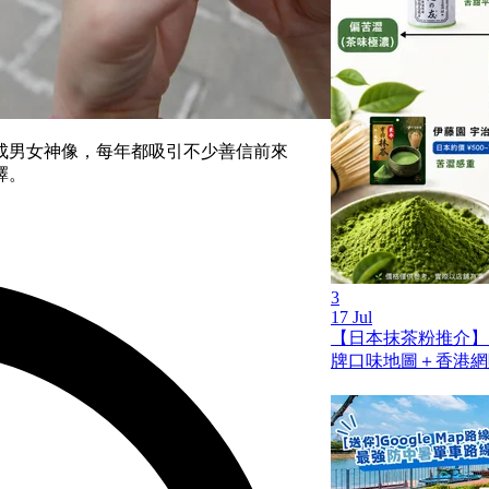
成男女神像，每年都吸引不少善信前來
擇。
3
17 Jul
【日本抹茶粉推介】
牌口味地圖＋香港網