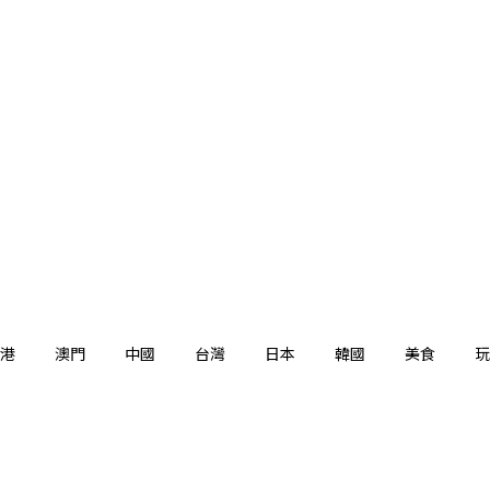
港
澳門
中國
台灣
日本
韓國
美食
玩