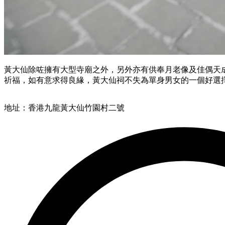
黃大仙除咗擁有大型寺廟之外，另外亦有供奉月老像及佳偶天
祈福，如有意求得良緣，黃大仙祠不失為單身男女的一個好選
地址：香港九龍黃大仙竹園村二號