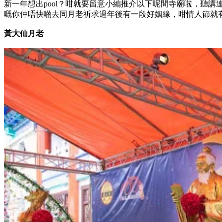
新一年想出pool？咁就要留意小編推介以下呢間寺廟啦，聽
嘅你仲唔快啲去同月老祈求過年後有一段好姻緣，咁情人節就
黃大仙月老