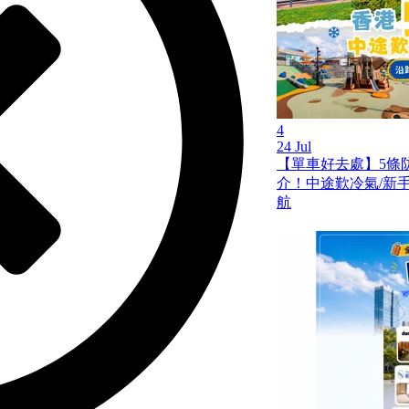
4
24 Jul
【單車好去處】5條
介！中途歎冷氣/新手啱踩
航