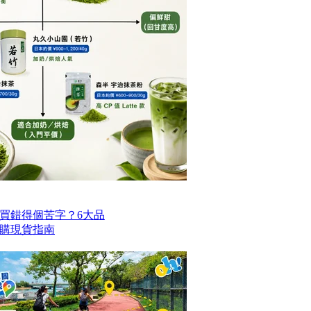
買錯得個苦字？6大品
購現貨指南