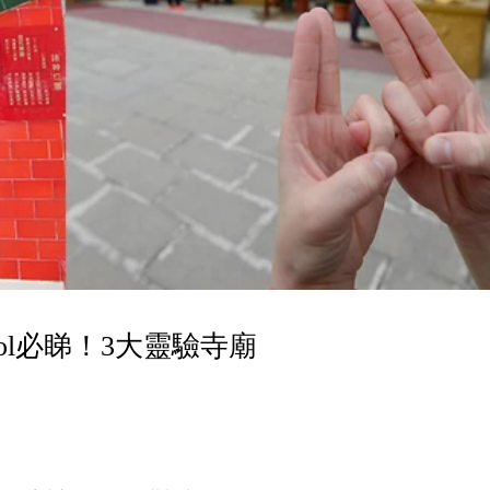
ol必睇！3大靈驗寺廟