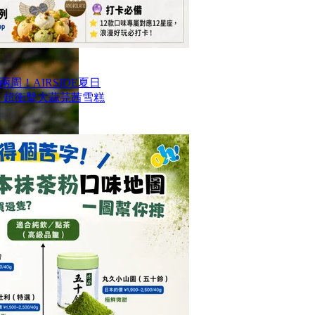
周！AIRSIDE夏日
款甜品＋超衝擊大蒜芫茜雪糕