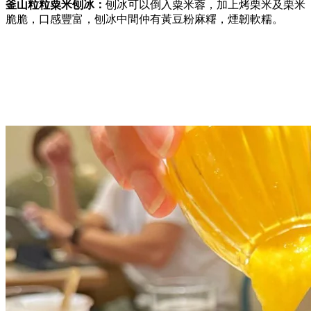
釜山粒粒粟米刨冰：
刨冰可以倒入粟米蓉，加上烤栗米及栗米
脆脆，口感豐富，刨冰中間仲有黃豆粉麻糬，煙韌軟糯。