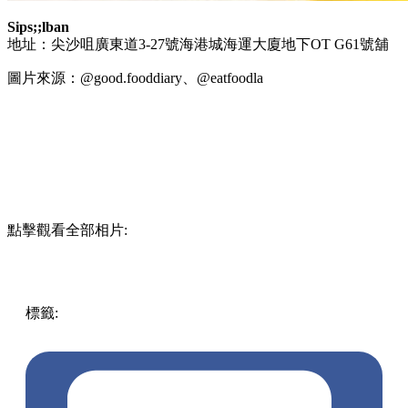
Sips;;lban
地址：尖沙咀廣東道3-27號海港城海運大廈地下OT G61號舖
圖片來源：@good.fooddiary、@eatfoodla
點擊觀看全部相片:
標籤:
中文(繁)
香港
香港
美食
cafe
人氣美食
香港美食
尖沙
咀美食
尖沙咀餐廳
打卡美食
尖沙咀 / 佐敦 / 油麻地