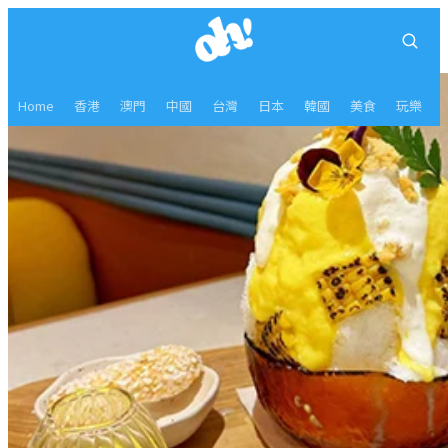
Home
香港
澳門
中國
台灣
日本
韓國
美食
玩樂