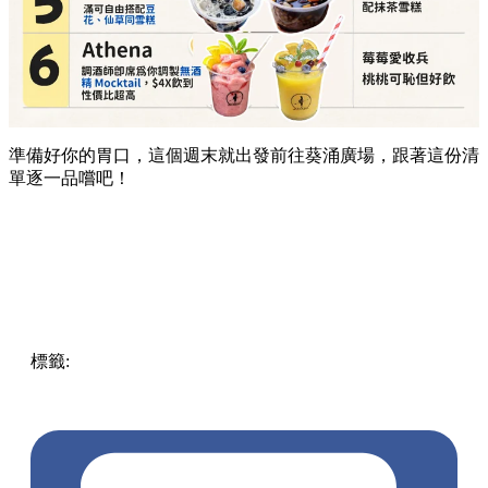
準備好你的胃口，這個週末就出發前往葵涌廣場，跟著這份清
單逐一品嚐吧！
標籤:
Hong Kong
香港
葵廣美食
葵芳好去處
葵芳 / 青衣
葵
涌廣場
葵廣掃街
香港平民美食
慧食貓
鳩戟
呦呦鹿鳴布丁
燒