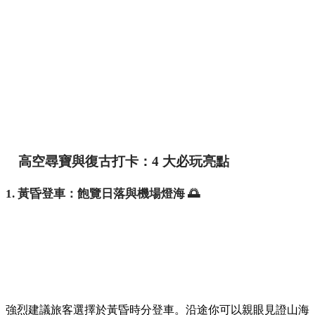
高空尋寶與復古打卡：4 大必玩亮點
1. 黃昏登車：飽覽日落與機場燈海 🌅
強烈建議旅客選擇於黃昏時分登車。沿途你可以親眼見證山海