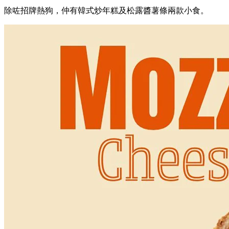
除咗招牌熱狗，仲有韓式炒年糕及松露醬薯條兩款小食。