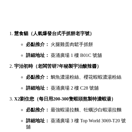
慧食貓（人氣爆發台式手抓餅老字號）
必點推介：
火腿雞蛋肉鬆手抓餅
詳細地址：
葵涌廣場 1 樓 B01C 號舖
宇治初時（老闆苦研7年秘製宇治酸辣醬）
必點推介：
鯛魚濃湯粉絲、櫻花蝦蝦濃湯粉絲
詳細地址：
葵涌廣場 2 樓 C28 號舖
X2劉住您（每日用200-300隻蝦頭熬製特濃蝦湯）
必點推介：
最強蝦湯拉麵、牡蠣沙白蝦湯拉麵
詳細地址：
葵涌廣場 3 樓 Top World 3069-T20 號
舖