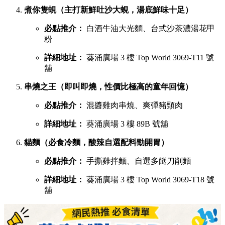
煮你隻蜆（主打新鮮吐沙大蜆，湯底鮮味十足）
必點推介：
白酒牛油大光麵、台式沙茶濃湯花甲
粉
詳細地址：
葵涌廣場 3 樓 Top World 3069-T11 號
舖
串燒之王（即叫即燒，性價比極高的童年回憶）
必點推介：
混醬雞肉串燒、爽彈豬頸肉
詳細地址：
葵涌廣場 3 樓 89B 號舖
貓麵（必食冷麵，酸辣自選配料勁開胃）
必點推介：
手撕雞拌麵、自選多餸刀削麵
詳細地址：
葵涌廣場 3 樓 Top World 3069-T18 號
舖