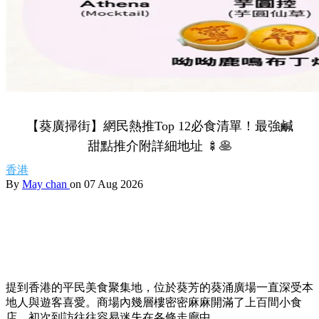
【葵廣掃街】網民熱推Top 12必食清單！最強鹹
甜點推介附詳細地址 🍢🥞
香港
By
May chan
on 07 Aug 2026
提到香港的平民美食聚集地，位於葵芳的葵涌廣場一直深受本
地人與遊客喜愛。商場內幾層樓密密麻麻開滿了上百間小食
店，初次到訪往往容易迷失在各條走廊中。