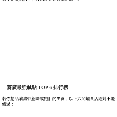
葵廣最強鹹點 TOP 6 排行榜
若你想品嚐濃郁惹味或飽肚的主食，以下六間鹹食店絕對不能
錯過：