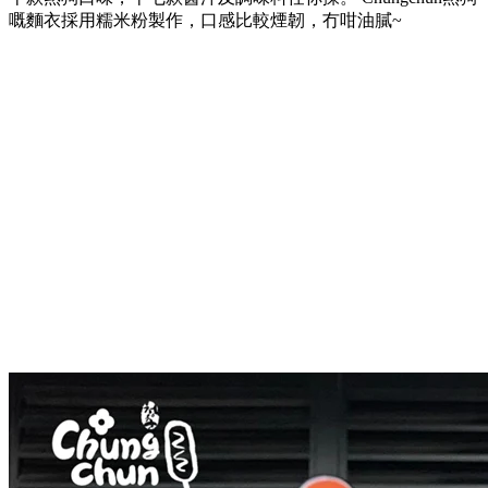
嘅麵衣採用糯米粉製作，口感比較煙韌，冇咁油膩~