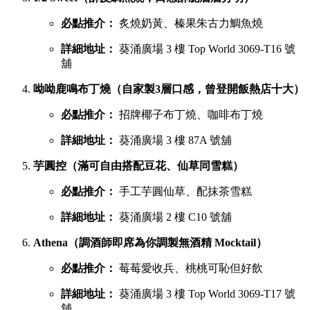
必點推介：
炙燒奶黃、榛果朱古力鯛魚燒
詳細地址：
葵涌廣場 3 樓 Top World 3069-T16 號
舖
呦呦鹿鳴布丁燒（自家製3層口感，曾登開飯熱店十大）
必點推介：
招牌椰子布丁燒、咖啡布丁燒
詳細地址：
葵涌廣場 3 樓 87A 號舖
芋圓控（滿可自由搭配豆花、仙草同雪糕）
必點推介：
手工芋圓仙草、配抹茶雪糕
詳細地址：
葵涌廣場 2 樓 C10 號舖
Athena（調酒師即席為你調製無酒精 Mocktail）
必點推介：
莓莓愛收兵、桃桃可恥但好飲
詳細地址：
葵涌廣場 3 樓 Top World 3069-T17 號
舖