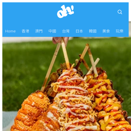
Home
香港
澳門
中國
台灣
日本
韓國
美食
玩樂