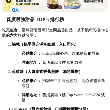
葵廣最強甜品 TOP 6 排行榜
吃完鹹食，當然要預留胃部空間品嚐甜品。以下是網民極力推
薦的六大甜點名單：
鳩戟（梳乎厘充滿空氣感，入口即化）
必點推介：
Pistachio開心果、超低糖質伯爵茶
詳細地址：
葵涌廣場 3 樓 87B 號舖
蕉積妹（人氣泰式香蕉煎餅，邪惡爆燈）
必點推介：
招牌朱古力香蕉煎餅、開心果醬香蕉
煎餅
詳細地址：
葵涌廣場 3 樓 Top World 3069-T26 號
舖
1/2 Sweet（酥皮鯛魚燒，口感酥脆層層分明）