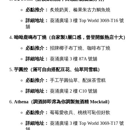
必點推介：
炙燒奶黃、榛果朱古力鯛魚燒
詳細地址：
葵涌廣場 3 樓 Top World 3069-T16 號
舖
呦呦鹿鳴布丁燒（自家製3層口感，曾登開飯熱店十大）
必點推介：
招牌椰子布丁燒、咖啡布丁燒
詳細地址：
葵涌廣場 3 樓 87A 號舖
芋圓控（滿可自由搭配豆花、仙草同雪糕）
必點推介：
手工芋圓仙草、配抹茶雪糕
詳細地址：
葵涌廣場 2 樓 C10 號舖
Athena（調酒師即席為你調製無酒精 Mocktail）
必點推介：
莓莓愛收兵、桃桃可恥但好飲
詳細地址：
葵涌廣場 3 樓 Top World 3069-T17 號
舖