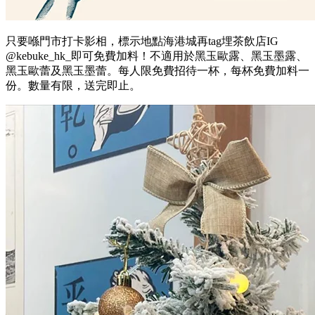
只要喺門市打卡影相，標示地點海港城再tag埋茶飲店IG
@kebuke_hk_即可免費加料！不適用於黑玉歐露、黑玉墨露、
黑玉歐蕾及黑玉墨蕾。每人限免費招待一杯，每杯免費加料一
份。數量有限，送完即止。