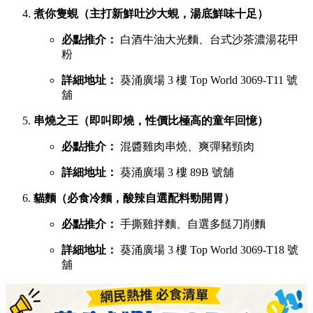
煮你隻蜆（主打新鮮吐沙大蜆，湯底鮮味十足）
必點推介：
白酒牛油大光麵、台式沙茶濃湯花甲
粉
詳細地址：
葵涌廣場 3 樓 Top World 3069-T11 號
舖
串燒之王（即叫即燒，性價比極高的童年回憶）
必點推介：
混醬雞肉串燒、爽彈豬頸肉
詳細地址：
葵涌廣場 3 樓 89B 號舖
貓麵（必食冷麵，酸辣自選配料勁開胃）
必點推介：
手撕雞拌麵、自選多餸刀削麵
詳細地址：
葵涌廣場 3 樓 Top World 3069-T18 號
舖