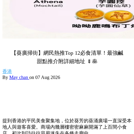
【葵廣掃街】網民熱推Top 12必食清單！最強鹹
甜點推介附詳細地址 🍢🥞
香港
By
May chan
on 07 Aug 2026
提到香港的平民美食聚集地，位於葵芳的葵涌廣場一直深受本
地人與遊客喜愛。商場內幾層樓密密麻麻開滿了上百間小食
店，初次到訪往往容易迷失在各條走廊中。