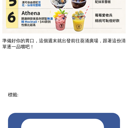
準備好你的胃口，這個週末就出發前往葵涌廣場，跟著這份清
單逐一品嚐吧！
標籤:
Hong Kong
香港
葵廣美食
葵芳好去處
葵芳 / 青衣
葵
涌廣場
葵廣掃街
香港平民美食
慧食貓
鳩戟
呦呦鹿鳴布丁
燒