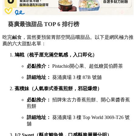
葵廣最強甜品 TOP 6 排行榜
吃完鹹食，當然要預留胃部空間品嚐甜品。以下是網民極力推
薦的六大甜點名單：
鳩戟（梳乎厘充滿空氣感，入口即化）
必點推介：
Pistachio開心果、超低糖質伯爵茶
詳細地址：
葵涌廣場 3 樓 87B 號舖
蕉積妹（人氣泰式香蕉煎餅，邪惡爆燈）
必點推介：
招牌朱古力香蕉煎餅、開心果醬香蕉
煎餅
詳細地址：
葵涌廣場 3 樓 Top World 3069-T26 號
舖
1/2 Sweet（酥皮鯛魚燒，口感酥脆層層分明）