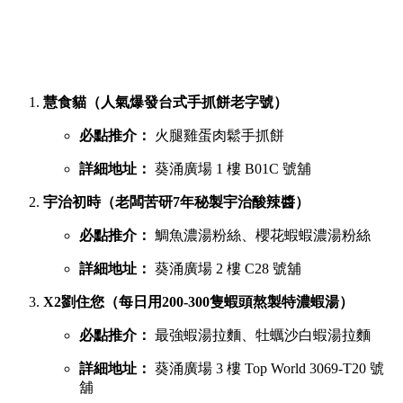
慧食貓（人氣爆發台式手抓餅老字號）
必點推介：
火腿雞蛋肉鬆手抓餅
詳細地址：
葵涌廣場 1 樓 B01C 號舖
宇治初時（老闆苦研7年秘製宇治酸辣醬）
必點推介：
鯛魚濃湯粉絲、櫻花蝦蝦濃湯粉絲
詳細地址：
葵涌廣場 2 樓 C28 號舖
X2劉住您（每日用200-300隻蝦頭熬製特濃蝦湯）
必點推介：
最強蝦湯拉麵、牡蠣沙白蝦湯拉麵
詳細地址：
葵涌廣場 3 樓 Top World 3069-T20 號
舖