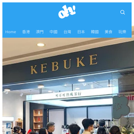
Home
香港
澳門
中國
台灣
日本
韓國
美食
玩樂