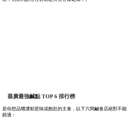
葵廣最強鹹點 TOP 6 排行榜
若你想品嚐濃郁惹味或飽肚的主食，以下六間鹹食店絕對不能
錯過：