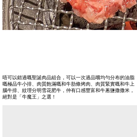
唔可以錯過嘅聖誕肉品組合，可以一次過品嚐均勻分布的油脂
嘅極品牛小排、肉質飽滿嘅和牛肋條烤肉、肉質緊實嘅和牛上
腦牛排、紋理分明雪花肥牛，仲有口感豐富和牛蔥鹽撒撒米，
絕對是「牛魔王」之選！