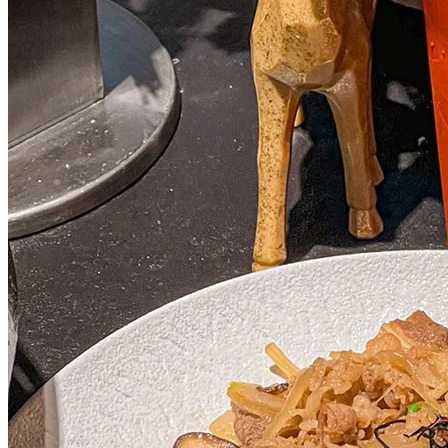
香甕牛排蘸上雪梨果肉醬，口感清香，一啲都唔油膩！