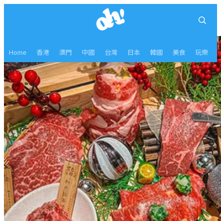
Home
香港
澳門
中國
台灣
日本
韓國
美食
玩樂