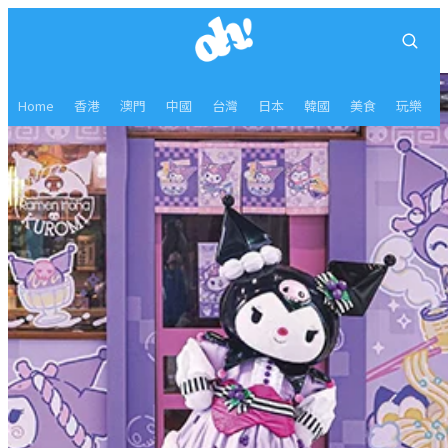
Home
香港
澳門
中國
台灣
日本
韓國
美食
玩樂