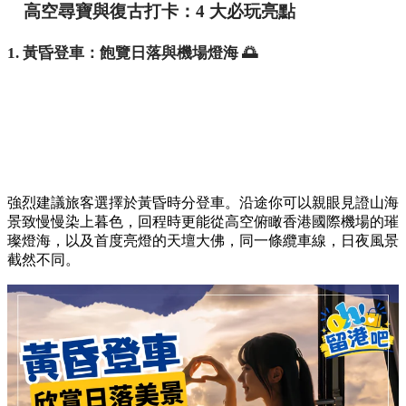
高空尋寶與復古打卡：4 大必玩亮點
1. 黃昏登車：飽覽日落與機場燈海 🌅
強烈建議旅客選擇於黃昏時分登車。沿途你可以親眼見證山海
景致慢慢染上暮色，回程時更能從高空俯瞰香港國際機場的璀
璨燈海，以及首度亮燈的天壇大佛，同一條纜車線，日夜風景
截然不同。