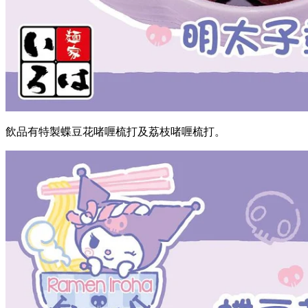
飲品有特製蝶豆花啫喱梳打及荔枝啫喱梳打。