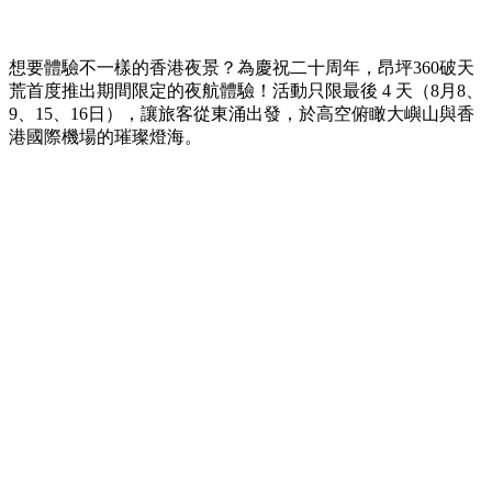
想要體驗不一樣的香港夜景？為慶祝二十周年，昂坪360破天
荒首度推出期間限定的夜航體驗！活動只限最後 4 天（8月8、
9、15、16日），讓旅客從東涌出發，於高空俯瞰大嶼山與香
港國際機場的璀璨燈海。