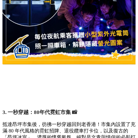
3. 一秒穿越：80年代霓虹市集 📸
抵達昂坪市集後，彷彿一秒穿越回到老香港！市集內設置了充
滿 80 年代風格的霓虹招牌、退役纜車打卡位，以及復古的
「昂坪冰室」。濃厚的懷舊氣氛，絕對是文青與情侶的必影打