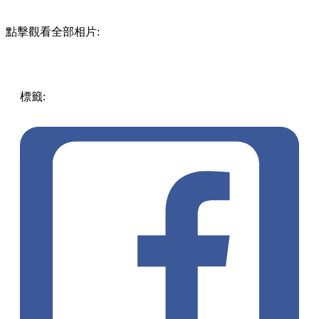
點擊觀看全部相片:
標籤:
中文(繁)
香港
美食
拉麵
香港美食
銅鑼灣美食
灣仔 /
銅鑼灣 / 大坑
kuromi