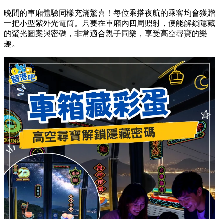
晚間的車廂體驗同樣充滿驚喜！每位乘搭夜航的乘客均會獲贈
一把小型紫外光電筒。只要在車廂內四周照射，便能解鎖隱藏
的螢光圖案與密碼，非常適合親子同樂，享受高空尋寶的樂
趣。