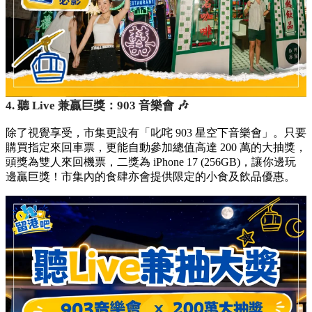
4. 聽 Live 兼贏巨獎：903 音樂會 🎶
除了視覺享受，市集更設有「叱咤 903 星空下音樂會」。只要
購買指定來回車票，更能自動參加總值高達 200 萬的大抽獎，
頭獎為雙人來回機票，二獎為 iPhone 17 (256GB)，讓你邊玩
邊贏巨獎！市集內的食肆亦會提供限定的小食及飲品優惠。