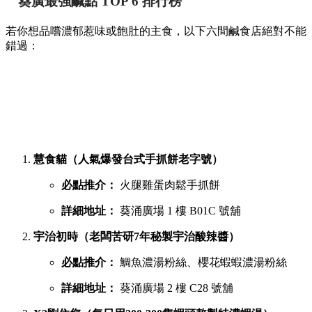
葵廣最強鹹點 TOP 6 排行榜
若你想品嚐濃郁惹味或飽肚的主食，以下六間鹹食店絕對不能
錯過：
慧食貓（人氣爆發台式手抓餅老字號）
必點推介：
火腿雞蛋肉鬆手抓餅
詳細地址：
葵涌廣場 1 樓 B01C 號舖
宇治初時（老闆苦研7年秘製宇治酸辣醬）
必點推介：
鯛魚濃湯粉絲、櫻花蝦蝦濃湯粉絲
詳細地址：
葵涌廣場 2 樓 C28 號舖