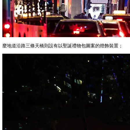
麼地道沿路三條天橋則設有以聖誕禮物包圖案的燈飾裝置；