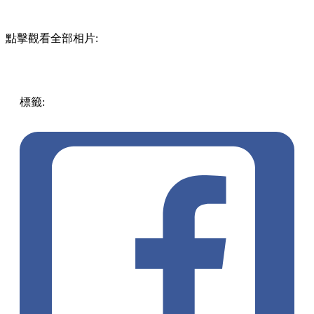
點擊觀看全部相片:
標籤:
中文(繁)
香港
玩樂
燈飾
香港好去處
尖沙咀好去處
尖
沙咀 / 佐敦 / 油麻地
尖東
聖誕2023
聖誕好去處2023