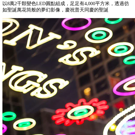
以8萬2千顆變色LED圓點組成，足足有4,000平方米，透過彷
如聖誕萬花筒般的夢幻影像，慶祝普天同慶的聖誕