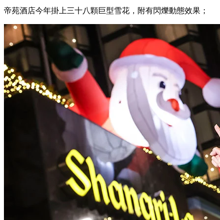
帝苑酒店今年掛上三十八顆巨型雪花，附有閃爍動態效果；