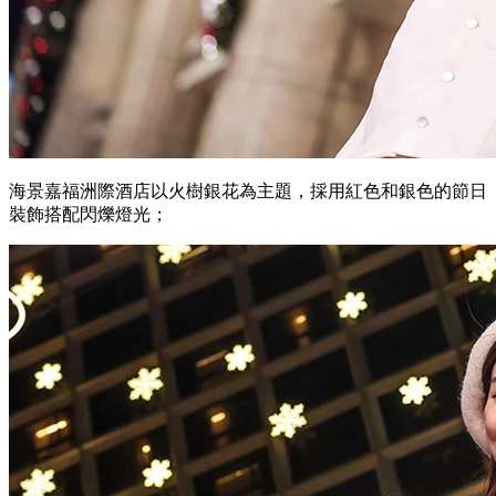
海景嘉福洲際酒店以火樹銀花為主題，採用紅色和銀色的節日
裝飾搭配閃爍燈光；