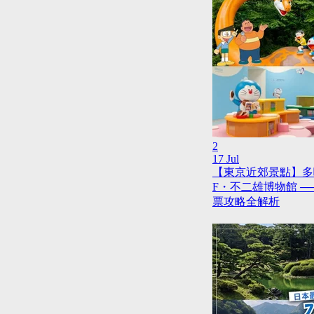
2
17 Jul
【東京近郊景點】多
F・不二雄博物館 ─
票攻略全解析