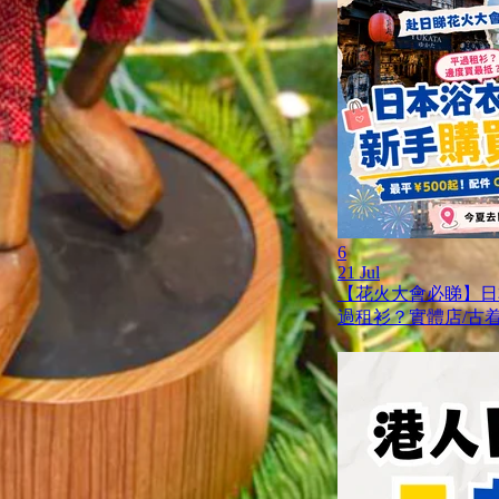
6
21 Jul
【花火大會必睇】日
過租衫？實體店/古着