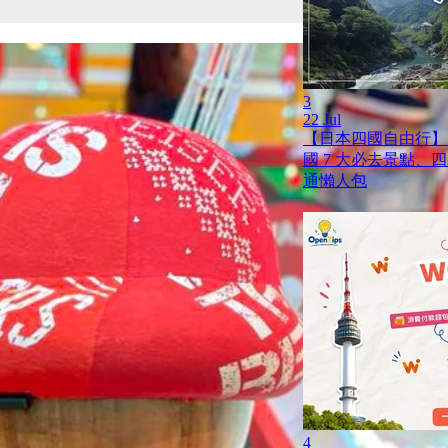
3
22 Jul
【日本四國自由行】
國 7 大必去景點、
通懶人包
4