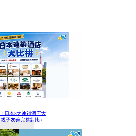
！日本8大連鎖酒店大
、親子友善完整對比）