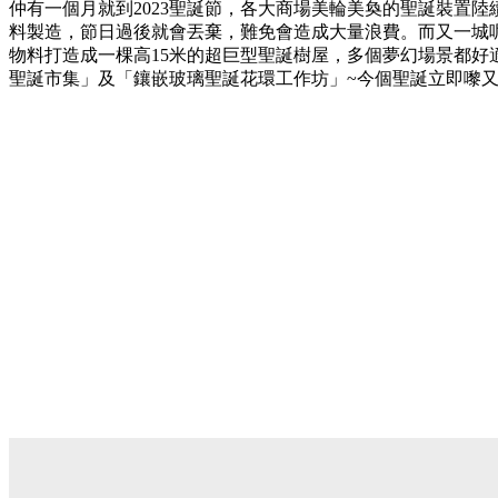
仲有一個月就到2023聖誕節，各大商場美輪美奐的聖誕裝置
料製造，節日過後就會丟棄，難免會造成大量浪費。而又一城
物料打造成一棵高15米的超巨型聖誕樹屋，多個夢幻場景都好
聖誕市集」及「鑲嵌玻璃聖誕花環工作坊」~今個聖誕立即嚟又