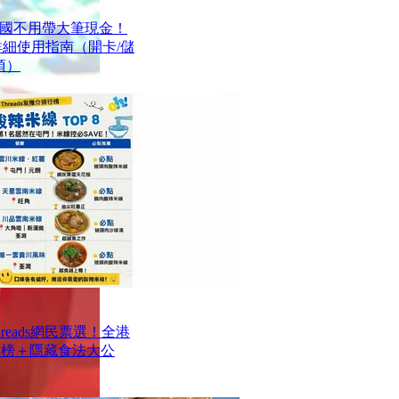
國不用帶大筆現金！
最詳細使用指南（開卡/儲
項）
reads網民票選！全港
排行榜＋隱藏食法大公