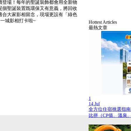
陸續登場！每年的聖誕裝飾都會用全新物
呢個聖誕裝置既環保又有意義，將回收
適合大家影相留念，現場更設有「綠色
一城影相打卡啦~
Hottest Articles
最熱文章
1
14 Jul
全方位住宿挑選指南
比拼（CP值、溫泉