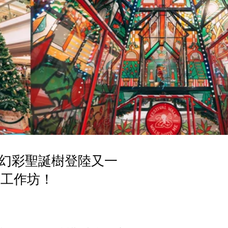
陸幻彩聖誕樹登陸又一
環工作坊！