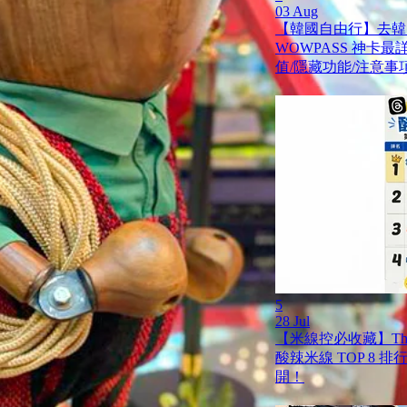
03 Aug
【韓國自由行】去韓
WOWPASS 神卡
值/隱藏功能/注意事
5
28 Jul
【米線控必收藏】Th
酸辣米線 TOP 8 
開！