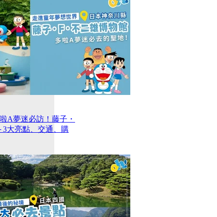
啦A夢迷必訪！藤子・
─ 3大亮點、交通、購