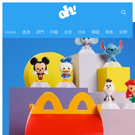
Home
香港
澳門
中國
台灣
日本
韓國
美食
玩樂