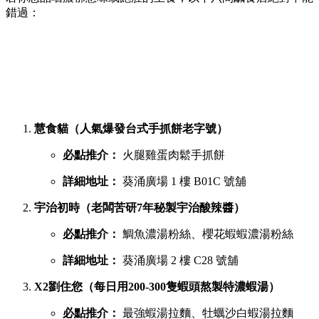
錯過：
慧食貓（人氣爆發台式手抓餅老字號）
必點推介：
火腿雞蛋肉鬆手抓餅
詳細地址：
葵涌廣場 1 樓 B01C 號舖
宇治初時（老闆苦研7年秘製宇治酸辣醬）
必點推介：
鯛魚濃湯粉絲、櫻花蝦蝦濃湯粉絲
詳細地址：
葵涌廣場 2 樓 C28 號舖
X2劉住您（每日用200-300隻蝦頭熬製特濃蝦湯）
必點推介：
最強蝦湯拉麵、牡蠣沙白蝦湯拉麵