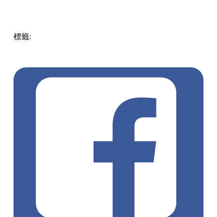
標籤:
中文(繁)
香港
玩樂
香港好去處
親子
荃灣好去處
香港
打卡
荃灣
親子好去處
荃灣打卡
聖誕好去處
聖誕2023
愉景
新城