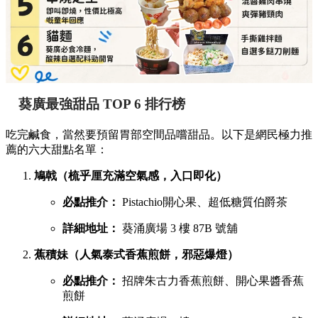
葵廣最強甜品 TOP 6 排行榜
吃完鹹食，當然要預留胃部空間品嚐甜品。以下是網民極力推
薦的六大甜點名單：
鳩戟（梳乎厘充滿空氣感，入口即化）
必點推介：
Pistachio開心果、超低糖質伯爵茶
詳細地址：
葵涌廣場 3 樓 87B 號舖
蕉積妹（人氣泰式香蕉煎餅，邪惡爆燈）
必點推介：
招牌朱古力香蕉煎餅、開心果醬香蕉
煎餅