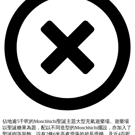
佔地逾5千呎的Monchhichi聖誕主題大型充氣遊樂場。遊樂場
以聖誕糖果為題，配以不同造型的Monchhichi擺設，亦加入了
聖誕樹等裝飾，設有2條6米高處滑落的超長滑梯，及近4百呎