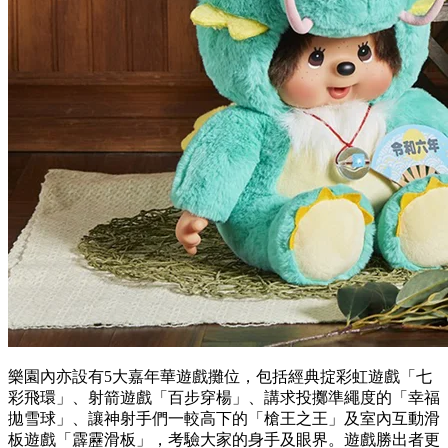
樂園內亦設有5大嘉年華遊戲攤位，包括經典掟彩虹遊戲「七
彩飛環」、射箭遊戲「百步穿楊」、講求投擲準繩度的「幸福
拋雪球」、讓神射手們一較高下的「槍王之王」及室內互動滑
板遊戲「霹靂滑板」，考驗大家的身手及眼界。遊戲勝出者更