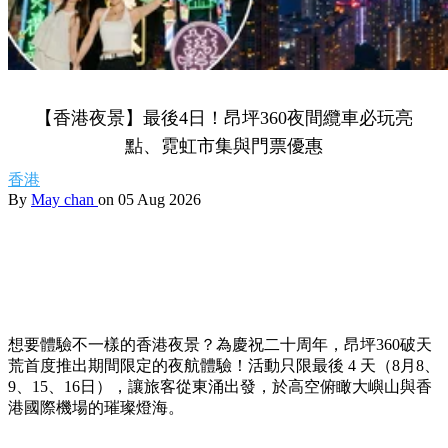
【香港夜景】最後4日！昂坪360夜間纜車必玩亮
點、霓虹市集與門票優惠
香港
By
May chan
on 05 Aug 2026
想要體驗不一樣的香港夜景？為慶祝二十周年，昂坪360破天
荒首度推出期間限定的夜航體驗！活動只限最後 4 天（8月8、
9、15、16日），讓旅客從東涌出發，於高空俯瞰大嶼山與香
港國際機場的璀璨燈海。