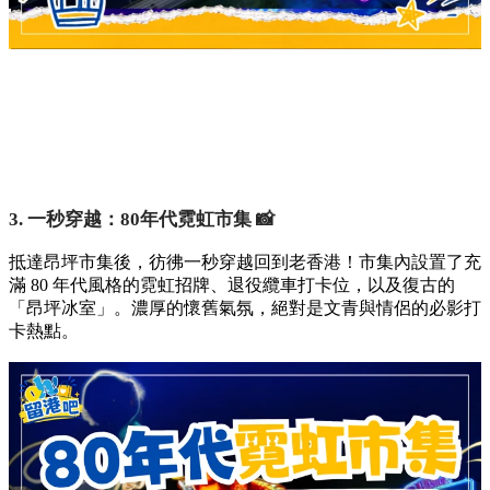
3. 一秒穿越：80年代霓虹市集 📸
抵達昂坪市集後，彷彿一秒穿越回到老香港！市集內設置了充
滿 80 年代風格的霓虹招牌、退役纜車打卡位，以及復古的
「昂坪冰室」。濃厚的懷舊氣氛，絕對是文青與情侶的必影打
卡熱點。