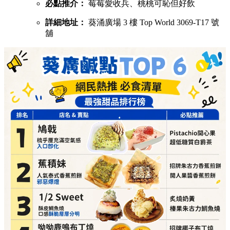
必點推介：
莓莓愛收兵、桃桃可恥但好飲
詳細地址：
葵涌廣場 3 樓 Top World 3069-T17 號
舖