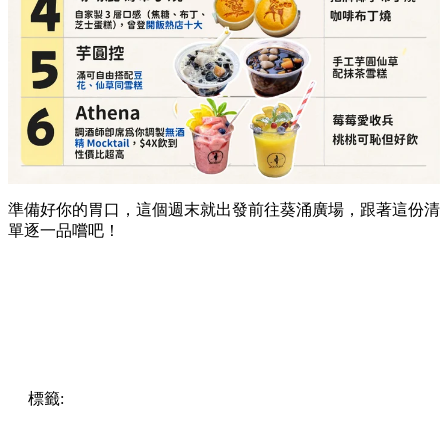
準備好你的胃口，這個週末就出發前往葵涌廣場，跟著這份清
單逐一品嚐吧！
標籤:
Hong Kong
香港
葵廣美食
葵芳好去處
葵芳 / 青衣
葵
涌廣場
葵廣掃街
香港平民美食
慧食貓
鳩戟
呦呦鹿鳴布丁
燒