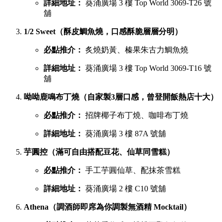
詳細地址：
葵涌廣場 3 樓 Top World 3069-T26 號
舖
1/2 Sweet（酥皮鯛魚燒，口感酥脆層層分明）
必點推介：
炙燒奶黃、榛果朱古力鯛魚燒
詳細地址：
葵涌廣場 3 樓 Top World 3069-T16 號
舖
呦呦鹿鳴布丁燒（自家製3層口感，曾登開飯熱店十大）
必點推介：
招牌椰子布丁燒、咖啡布丁燒
詳細地址：
葵涌廣場 3 樓 87A 號舖
芋圓控（滿可自由搭配豆花、仙草同雪糕）
必點推介：
手工芋圓仙草、配抹茶雪糕
詳細地址：
葵涌廣場 2 樓 C10 號舖
Athena（調酒師即席為你調製無酒精 Mocktail）