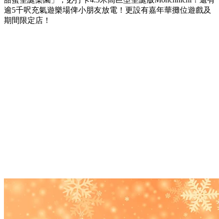
逾5千呎充氣遊樂場俾小朋友放電！更設有嘉年華攤位遊戲及
期間限定店！