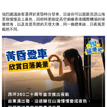
強烈建議旅客選擇於黃昏時分登車。沿途你可以親眼見證山海
景致慢慢染上暮色，回程時更能從高空俯瞰香港國際機場的璀
璨燈海，以及首度亮燈的天壇大佛，同一條纜車線，日夜風景
截然不同。