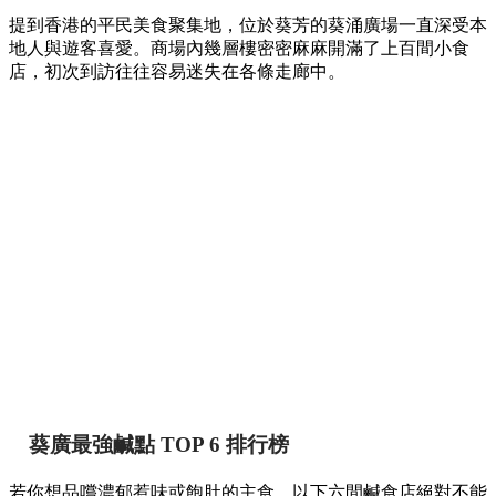
提到香港的平民美食聚集地，位於葵芳的葵涌廣場一直深受本
地人與遊客喜愛。商場內幾層樓密密麻麻開滿了上百間小食
店，初次到訪往往容易迷失在各條走廊中。
葵廣最強鹹點 TOP 6 排行榜
若你想品嚐濃郁惹味或飽肚的主食，以下六間鹹食店絕對不能