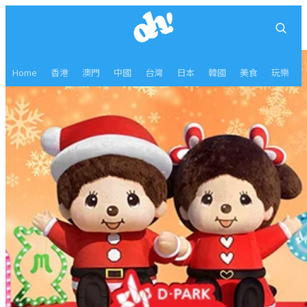
Home
香港
澳門
中國
台灣
日本
韓國
美食
玩樂