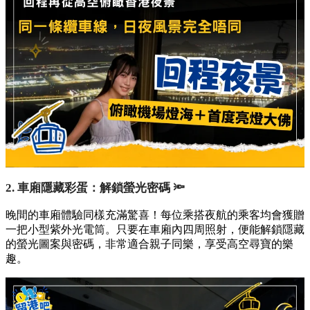
2. 車廂隱藏彩蛋：解鎖螢光密碼 🔦
晚間的車廂體驗同樣充滿驚喜！每位乘搭夜航的乘客均會獲贈
一把小型紫外光電筒。只要在車廂內四周照射，便能解鎖隱藏
的螢光圖案與密碼，非常適合親子同樂，享受高空尋寶的樂
趣。