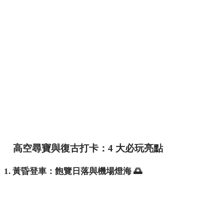
高空尋寶與復古打卡：4 大必玩亮點
1. 黃昏登車：飽覽日落與機場燈海 🌅