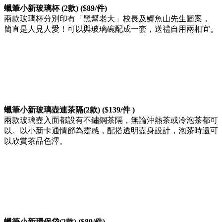
蠟筆小新玻璃杯 (2款) ($89/件)
兩款玻璃杯分別印有「黑幫老大」校長及鱷魚山先生圖案，
簡直是人見人愛！可以與玻璃碗配成一套，送禮自用兩相宜。
蠟筆小新玻璃壺連茶隔(2款) ($139/件 )
兩款玻璃壺入面都設有不鏽鋼茶隔，無論沖熱茶或冷泡茶都可
以。以小新卡通情節為靈感，配搭透明壺身設計，泡茶時還可
以欣賞茶品色澤。
蠟筆小新環保袋(2款) ($89/件)