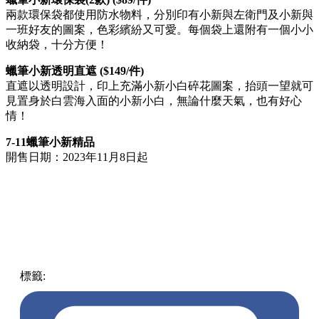
兩款環保袋都使用防水物料，分別印有小新與左衛門及小新與
一班好友的圖案，色彩繽紛又可愛。每個袋上還附有一個小小
收納袋，十分方便！
蠟筆小新透明直遮 ($149/件)
直遮以透明設計，印上充滿小新小白碎花圖案，抬頭一望就可
見置身於白雲海入面的小新小白，無論什麼天氣，也有好心
情！
7-11蠟筆小新精品
開售日期：2023年11月8日起
標籤:
中文(繁)
香港
香港
熱話
蠟筆小新
卡通精品
7-11