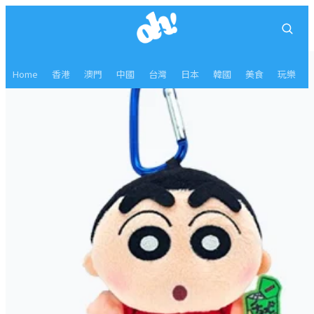
Home
香港
澳門
中國
台灣
日本
韓國
美食
玩樂