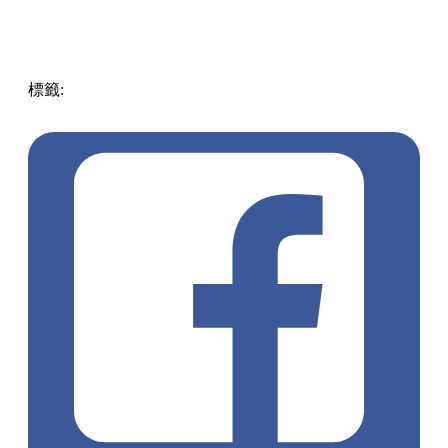
標籤:
Japan
日本
龜岩洞窟
日本旅遊攻略
千葉景點
清水溪
流廣場
愛心光影
東京近郊秘境
絕景攝影
日本秘境推薦