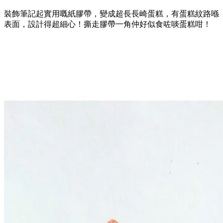
裝飾筆記起實用嘅紙膠帶，變成超長長崎蛋糕，有蛋糕紋路喺
表面，設計得超細心！撕走膠帶一角仲好似食咗啖蛋糕咁！