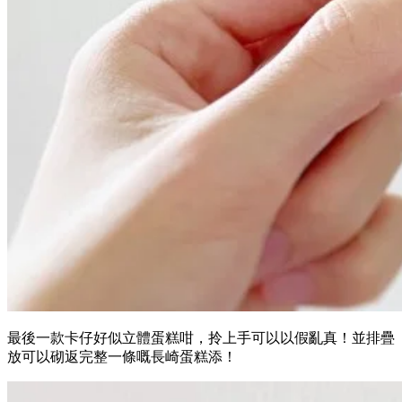
最後一款卡仔好似立體蛋糕咁，拎上手可以以假亂真！並排疊
放可以砌返完整一條嘅長崎蛋糕添！