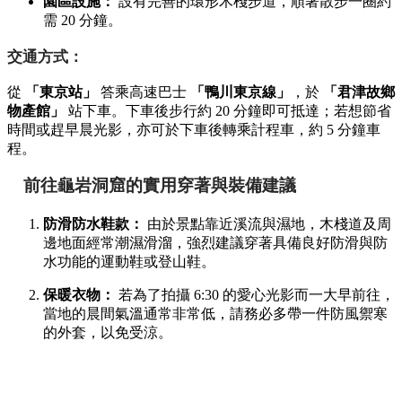
園區設施：
設有完善的環形木棧步道，順著散步一圈約
需 20 分鐘。
交通方式：
從
「東京站」
答乘高速巴士
「鴨川東京線」
，於
「君津故鄉
物產館」
站下車。下車後步行約 20 分鐘即可抵達；若想節省
時間或趕早晨光影，亦可於下車後轉乘計程車，約 5 分鐘車
程。
前往龜岩洞窟的實用穿著與裝備建議
防滑防水鞋款：
由於景點靠近溪流與濕地，木棧道及周
邊地面經常潮濕滑溜，強烈建議穿著具備良好防滑與防
水功能的運動鞋或登山鞋。
保暖衣物：
若為了拍攝 6:30 的愛心光影而一大早前往，
當地的晨間氣溫通常非常低，請務必多帶一件防風禦寒
的外套，以免受涼。