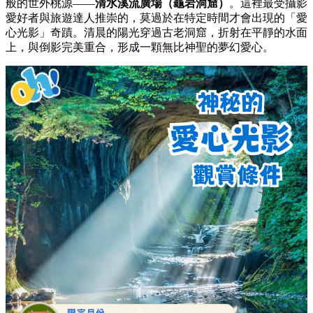
般的世外桃源——
清水溪流廣場（龜岩洞窟）
。這裡最受攝影
愛好者與旅遊達人推崇的，莫過於在特定時間才會出現的「愛
心光影」奇蹟。清晨的陽光穿過古老洞窟，折射在平靜的水面
上，與倒影完美重合，形成一顆無比神聖的夢幻愛心。