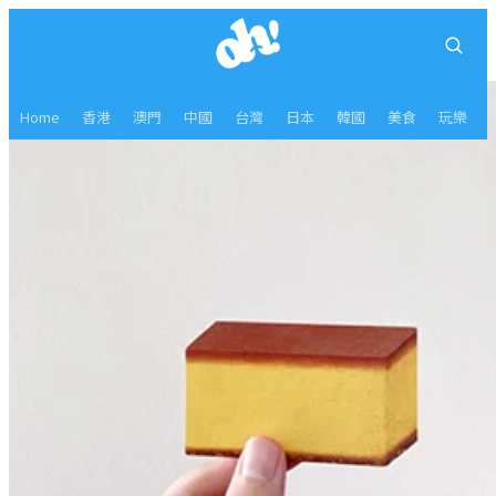
Home
香港
澳門
中國
台灣
日本
韓國
美食
玩樂