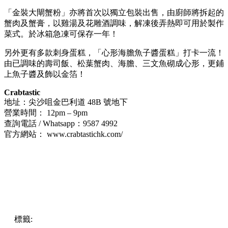
「金裝大閘蟹粉」亦將首次以獨立包裝出售，由廚師將拆起的
蟹肉及蟹膏，以雞湯及花雕酒調味，解凍後弄熱即可用於製作
菜式。於冰箱急凍可保存一年！
另外更有多款刺身蛋糕，「心形海膽魚子醬蛋糕」打卡一流！
由已調味的壽司飯、松葉蟹肉、海膽、三文魚砌成心形，更鋪
上魚子醬及飾以金箔！
Crabtastic
地址：尖沙咀金巴利道 48B 號地下
營業時間： 12pm – 9pm
查詢電話 / Whatsapp：9587 4992
官方網站： www.crabtastichk.com/
標籤:
中文(繁)
香港
美食
香港美食
尖沙咀美食
尖沙咀
尖沙