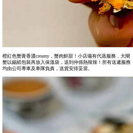
橙紅色蟹膏香濃creamy，蟹肉鮮甜！小店備有代蒸服務，大閘
蟹以錫紙包裝再放入保溫袋，送到仲係熱辣辣！所有送遞服務
均由公司專車及車隊負責，送貨安排妥當。