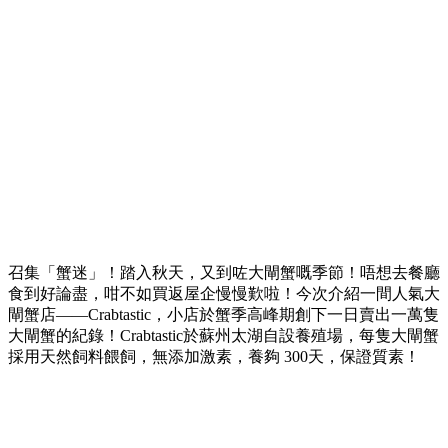
召集「蟹迷」！踏入秋天，又到咗大閘蟹嘅季節！唔想去餐廳
食到好論盡，咁不如買返屋企慢慢歎啦！今次介紹一間人氣大
閘蟹店——Crabtastic，小店於蟹季高峰期創下一日賣出一萬隻
大閘蟹的紀錄！Crabtastic於蘇州太湖自設養殖場，每隻大閘蟹
採用天然飼料餵飼，無添加激素，養夠 300天，保證質素！