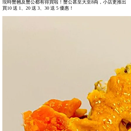
現時蟹乸及蟹公都有得買啦！蟹公甚至大至8両，小店更推出
買10 送 1、20 送 3、30 送 5 優惠！