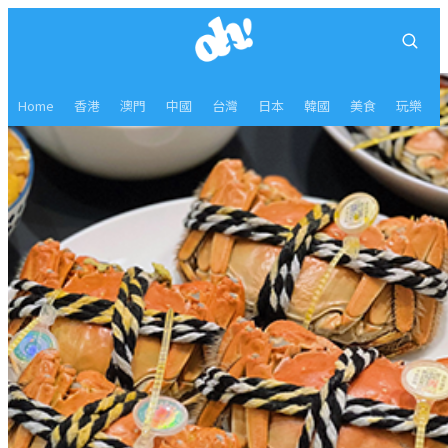
Home
香港
澳門
中國
台灣
日本
韓國
美食
玩樂