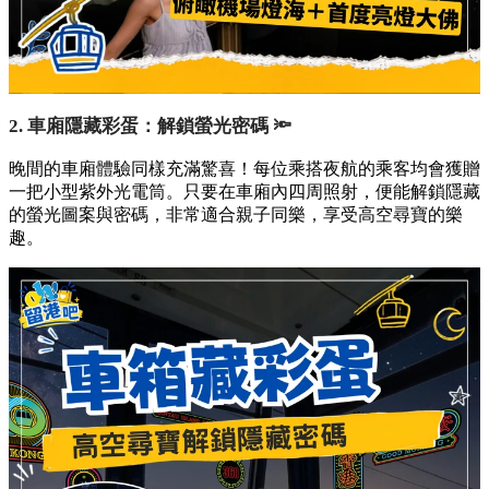
2. 車廂隱藏彩蛋：解鎖螢光密碼 🔦
晚間的車廂體驗同樣充滿驚喜！每位乘搭夜航的乘客均會獲贈
一把小型紫外光電筒。只要在車廂內四周照射，便能解鎖隱藏
的螢光圖案與密碼，非常適合親子同樂，享受高空尋寶的樂
趣。