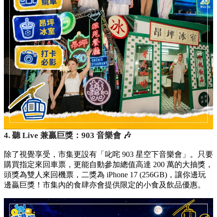
4. 聽 Live 兼贏巨獎：903 音樂會 🎶
除了視覺享受，市集更設有「叱咤 903 星空下音樂會」。只要
購買指定來回車票，更能自動參加總值高達 200 萬的大抽獎，
頭獎為雙人來回機票，二獎為 iPhone 17 (256GB)，讓你邊玩
邊贏巨獎！市集內的食肆亦會提供限定的小食及飲品優惠。