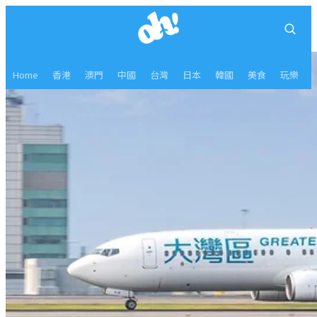
Home
香港
澳門
中國
台灣
日本
韓國
美食
玩樂