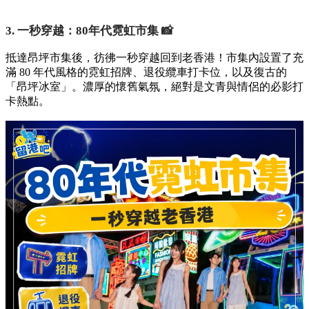
3. 一秒穿越：80年代霓虹市集 📸
抵達昂坪市集後，彷彿一秒穿越回到老香港！市集內設置了充
滿 80 年代風格的霓虹招牌、退役纜車打卡位，以及復古的
「昂坪冰室」。濃厚的懷舊氣氛，絕對是文青與情侶的必影打
卡熱點。