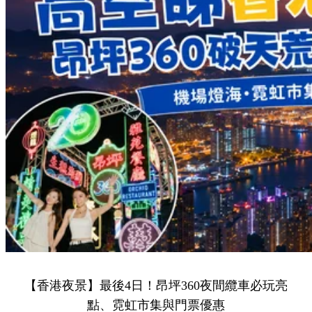
【香港夜景】最後4日！昂坪360夜間纜車必玩亮
點、霓虹市集與門票優惠