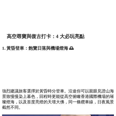
高空尋寶與復古打卡：4 大必玩亮點
1. 黃昏登車：飽覽日落與機場燈海 🌅
強烈建議旅客選擇於黃昏時分登車。沿途你可以親眼見證山海
景致慢慢染上暮色，回程時更能從高空俯瞰香港國際機場的璀
璨燈海，以及首度亮燈的天壇大佛，同一條纜車線，日夜風景
截然不同。