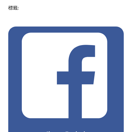
標籤:
Hong Kong
香港
香港打卡
週末好去處
昂坪360
昂坪
360夜間纜車
香港夜景
大嶼山景點
霓虹市集
903音樂會
昂
坪市集