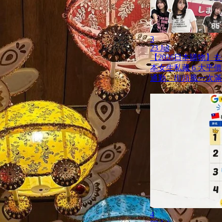
3
23 Jul
【2026日本購物】
本女生私藏 6 大平
通勤、街頭風一次滿
4