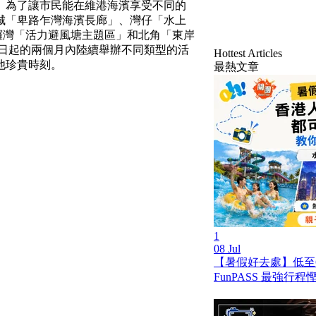
」為了讓市民能在維港海濱享受不同的
城「卑路乍灣海濱長廊」、灣仔「水上
銅鑼灣「活力避風塘主題區」和北角「東岸
今日起的兩個月內陸續舉辦不同類型的活
Hottest Articles
他珍貴時刻。
最熱文章
1
08 Jul
【暑假好去處】低至
FunPASS 最強行