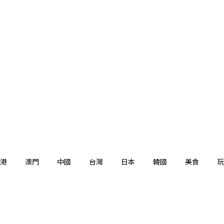
港
澳門
中國
台灣
日本
韓國
美食
玩