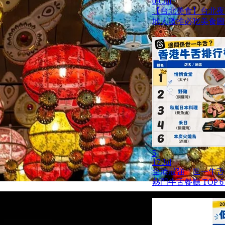
09 Jul
【台北美食】台北夜市 
地人激推必吃美食圖
5
17 Jul
全港最強「世一牛舌」
熱門牛舌餐廳 TOP 