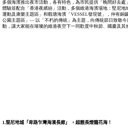
多個海濱推出夜市活動，各有特色，為市民提供「晚間好去處
體驗並配合「香港夜繽紛」活動，多個維港海濱場地：堅尼地
運動及康樂主題區」和觀塘海濱「VESSEL發現號」，仲有
公園主題區」— 以「不朽的傳統」為主題，向傳統節日致敬
動，讓大家能在璀璨的維港夜空下一同歡度中秋節、國慶及其
1.堅尼地城「卑路乍灣海濱長廊」 ，超靚長燈籠花海！