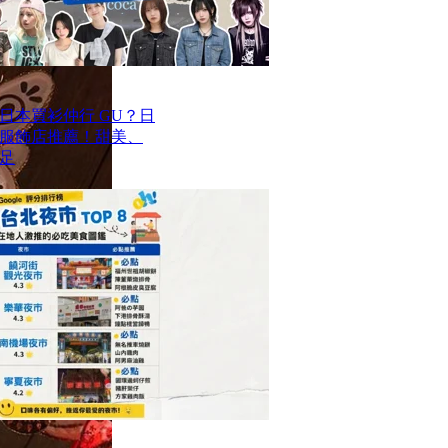
去日本買衫仲行 GU？日
價服飾店推薦！甜美、
足