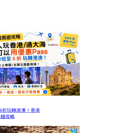
6折玩轉港澳！香港
程慳錢攻略