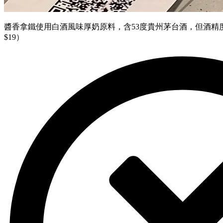
醬香拿鐵使用白酒風味厚奶原料，含53度貴州茅台酒，但酒精度低
$19）