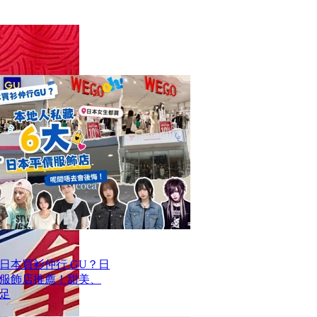
去日本買衫仲行 GU？日
價服飾店推薦！甜美、
足