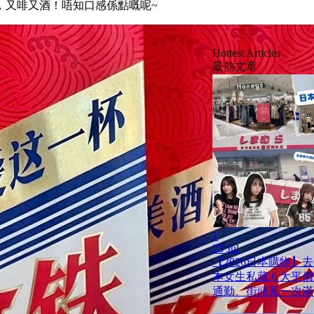
，又啡又酒！唔知口感係點嘅呢~
Hottest Articles
最熱文章
1
23 Jul
【2026日本購物】
本女生私藏 6 大平
通勤、街頭風一次滿