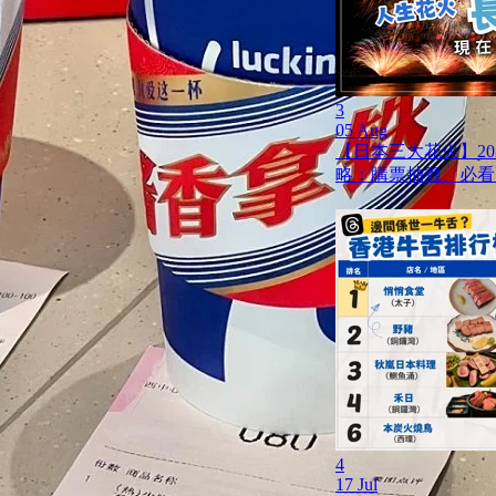
3
05 Aug
【日本三大花火】20
略：購票抽籤、必看
4
17 Jul