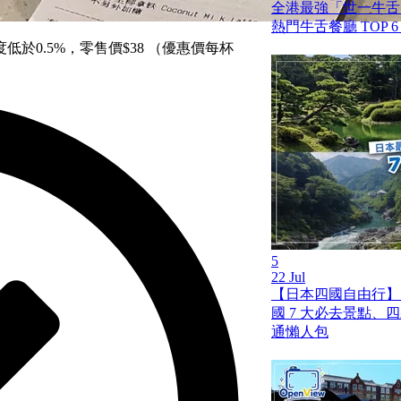
全港最強「世一牛舌」
熱門牛舌餐廳 TOP 
於0.5%，零售價$38 （優惠價每杯
5
22 Jul
【日本四國自由行】
國 7 大必去景點、
通懶人包