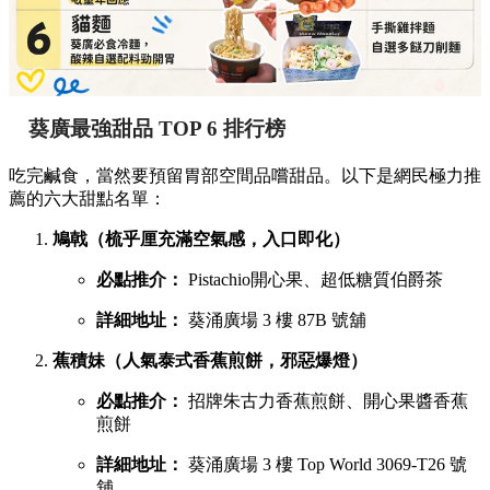
葵廣最強甜品 TOP 6 排行榜
吃完鹹食，當然要預留胃部空間品嚐甜品。以下是網民極力推
薦的六大甜點名單：
鳩戟（梳乎厘充滿空氣感，入口即化）
必點推介：
Pistachio開心果、超低糖質伯爵茶
詳細地址：
葵涌廣場 3 樓 87B 號舖
蕉積妹（人氣泰式香蕉煎餅，邪惡爆燈）
必點推介：
招牌朱古力香蕉煎餅、開心果醬香蕉
煎餅
詳細地址：
葵涌廣場 3 樓 Top World 3069-T26 號
舖