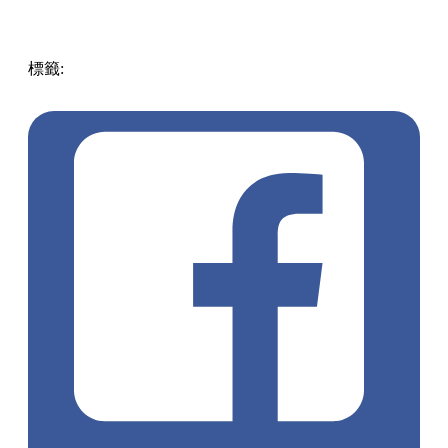
標籤:
中文(繁)
香港
香港
玩樂
香港好去處
紅磡 / 土瓜灣 /
九龍城
香港購物
九龍塘
又一城
購物情報
我推的孩子