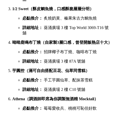
1/2 Sweet（酥皮鯛魚燒，口感酥脆層層分明）
必點推介：
炙燒奶黃、榛果朱古力鯛魚燒
詳細地址：
葵涌廣場 3 樓 Top World 3069-T16 號
舖
呦呦鹿鳴布丁燒（自家製3層口感，曾登開飯熱店十大）
必點推介：
招牌椰子布丁燒、咖啡布丁燒
詳細地址：
葵涌廣場 3 樓 87A 號舖
芋圓控（滿可自由搭配豆花、仙草同雪糕）
必點推介：
手工芋圓仙草、配抹茶雪糕
詳細地址：
葵涌廣場 2 樓 C10 號舖
Athena（調酒師即席為你調製無酒精 Mocktail）
必點推介：
莓莓愛收兵、桃桃可恥但好飲