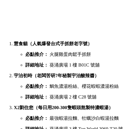
慧食貓（人氣爆發台式手抓餅老字號）
必點推介：
火腿雞蛋肉鬆手抓餅
詳細地址：
葵涌廣場 1 樓 B01C 號舖
宇治初時（老闆苦研7年秘製宇治酸辣醬）
必點推介：
鯛魚濃湯粉絲、櫻花蝦蝦濃湯粉絲
詳細地址：
葵涌廣場 2 樓 C28 號舖
X2劉住您（每日用200-300隻蝦頭熬製特濃蝦湯）
必點推介：
最強蝦湯拉麵、牡蠣沙白蝦湯拉麵
詳細地址：
葵涌廣場 3 樓 Top World 3069-T20 號