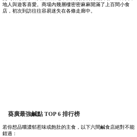
地人與遊客喜愛。商場內幾層樓密密麻麻開滿了上百間小食
店，初次到訪往往容易迷失在各條走廊中。
葵廣最強鹹點 TOP 6 排行榜
若你想品嚐濃郁惹味或飽肚的主食，以下六間鹹食店絕對不能
錯過：