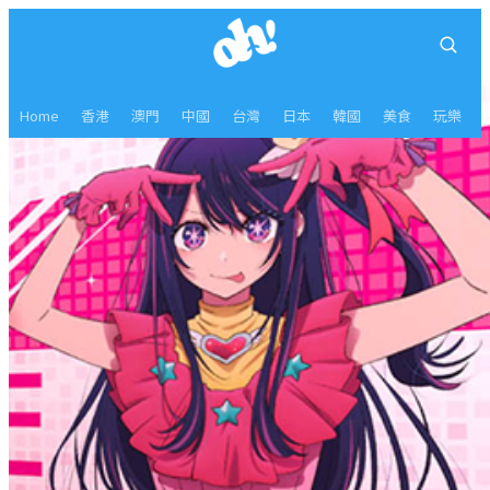
Home
香港
澳門
中國
台灣
日本
韓國
美食
玩樂