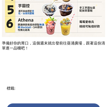
準備好你的胃口，這個週末就出發前往葵涌廣場，跟著這份清
單逐一品嚐吧！
標籤:
Hong Kong
香港
葵廣美食
葵芳好去處
葵芳 / 青衣
葵
涌廣場
葵廣掃街
香港平民美食
慧食貓
鳩戟
呦呦鹿鳴布丁
燒