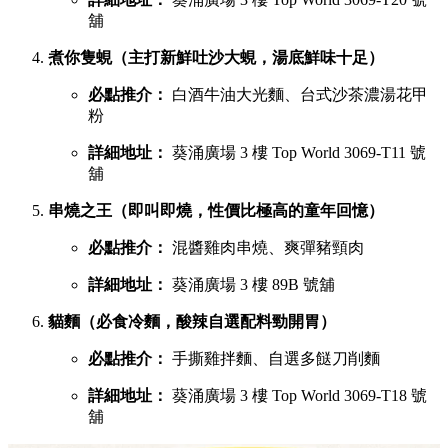
舖
煮你隻蜆（主打新鮮吐沙大蜆，湯底鮮味十足）
必點推介：
白酒牛油大光麵、台式沙茶濃湯花甲
粉
詳細地址：
葵涌廣場 3 樓 Top World 3069-T11 號
舖
串燒之王（即叫即燒，性價比極高的童年回憶）
必點推介：
混醬雞肉串燒、爽彈豬頸肉
詳細地址：
葵涌廣場 3 樓 89B 號舖
貓麵（必食冷麵，酸辣自選配料勁開胃）
必點推介：
手撕雞拌麵、自選多餸刀削麵
詳細地址：
葵涌廣場 3 樓 Top World 3069-T18 號
舖