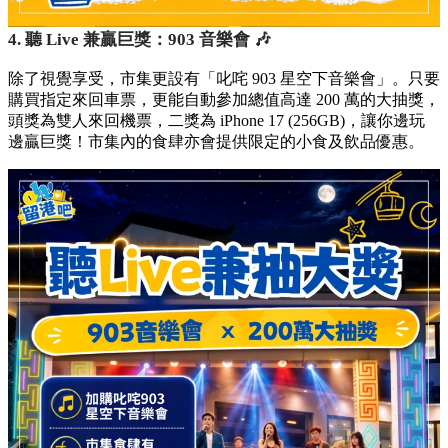
4. 聽 Live 兼贏巨獎：903 音樂會 🎶
除了視覺享受，市集更設有「叱咤 903 星空下音樂會」。只要
購買指定來回車票，更能自動參加總值高達 200 萬的大抽獎，
頭獎為雙人來回機票，二獎為 iPhone 17 (256GB)，讓你邊玩
邊贏巨獎！市集內的食肆亦會提供限定的小食及飲品優惠。