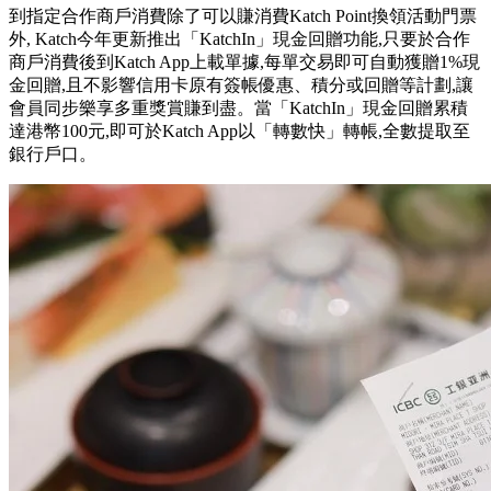
到指定合作商戶消費除了可以賺消費Katch Point換領活動門票
外, Katch今年更新推出「KatchIn」現金回贈功能,只要於合作
商戶消費後到Katch App上載單據,每單交易即可自動獲贈1%現
金回贈,且不影響信用卡原有簽帳優惠、積分或回贈等計劃,讓
會員同步樂享多重獎賞賺到盡。當「KatchIn」現金回贈累積
達港幣100元,即可於Katch App以「轉數快」轉帳,全數提取至
銀行戶口。