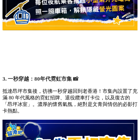
3. 一秒穿越：80年代霓虹市集 📸
抵達昂坪市集後，彷彿一秒穿越回到老香港！市集內設置了充
滿 80 年代風格的霓虹招牌、退役纜車打卡位，以及復古的
「昂坪冰室」。濃厚的懷舊氣氛，絕對是文青與情侶的必影打
卡熱點。