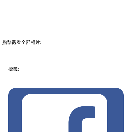
點擊觀看全部相片:
標籤:
Hong Kong
香港
香港打卡
週末好去處
昂坪360
昂坪
360夜間纜車
香港夜景
大嶼山景點
霓虹市集
903音樂會
昂
坪市集