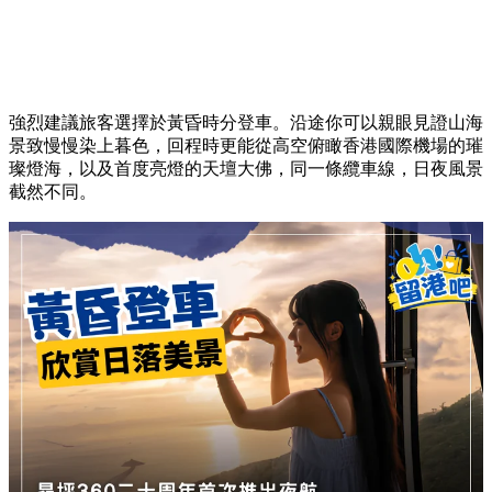
強烈建議旅客選擇於黃昏時分登車。沿途你可以親眼見證山海
景致慢慢染上暮色，回程時更能從高空俯瞰香港國際機場的璀
璨燈海，以及首度亮燈的天壇大佛，同一條纜車線，日夜風景
截然不同。