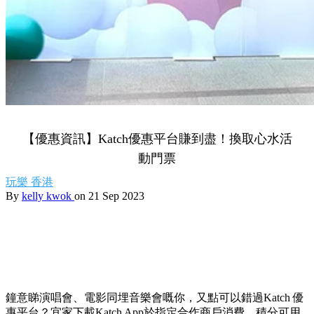
【優惠資訊】Katch優惠平台賺到盡！換取心水活
動門票
玩樂
香港
By
kelly kwok
on 21 Sep 2023
鐘意睇演唱會、電影同埋音樂會嘅你，又點可以錯過Katch 優
惠平台？宜家下載Katch App於指定合作商戶消費，積分可用