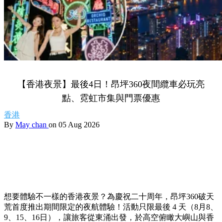
【香港夜景】最後4日！昂坪360夜間纜車必玩亮
點、霓虹市集與門票優惠
香港
By
May chan
on 05 Aug 2026
想要體驗不一樣的香港夜景？為慶祝二十周年，昂坪360破天
荒首度推出期間限定的夜航體驗！活動只限最後 4 天（8月8、
9、15、16日），讓旅客從東涌出發，於高空俯瞰大嶼山與香