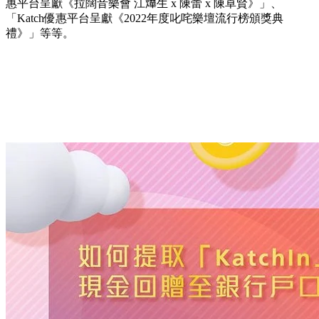
惠平台呈獻《拉闊音樂會 江𤒹生 x 陳蕾 x 陳卓賢》」、
「Katch優惠平台呈獻《2022年度叱咤樂壇流行榜頒獎典
禮》」等等。