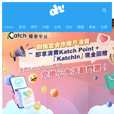
Home
香港
澳門
中國
台灣
日本
韓國
美食
玩樂