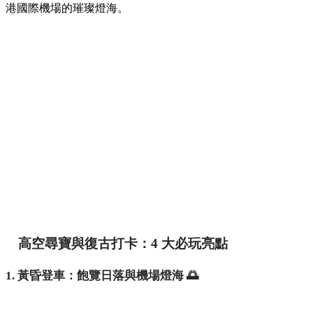
港國際機場的璀璨燈海。
高空尋寶與復古打卡：4 大必玩亮點
1. 黃昏登車：飽覽日落與機場燈海 🌅