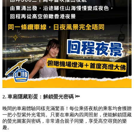
2. 車廂隱藏彩蛋：解鎖螢光密碼 🔦
晚間的車廂體驗同樣充滿驚喜！每位乘搭夜航的乘客均會獲贈
一把小型紫外光電筒。只要在車廂內四周照射，便能解鎖隱藏
的螢光圖案與密碼，非常適合親子同樂，享受高空尋寶的樂
趣。