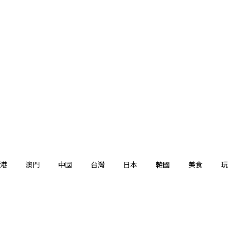
港
澳門
中國
台灣
日本
韓國
美食
玩