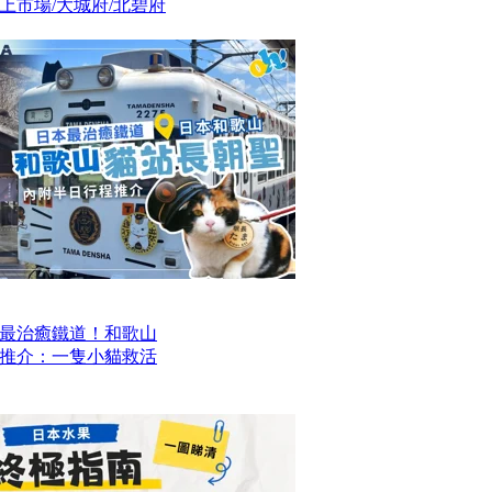
上市場/大城府/北碧府
最治癒鐵道！和歌山
推介：一隻小貓救活