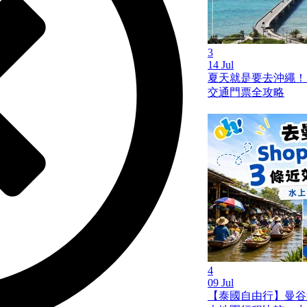
3
14 Jul
夏天就是要去沖繩！
交通門票全攻略
4
09 Jul
【泰國自由行】曼谷