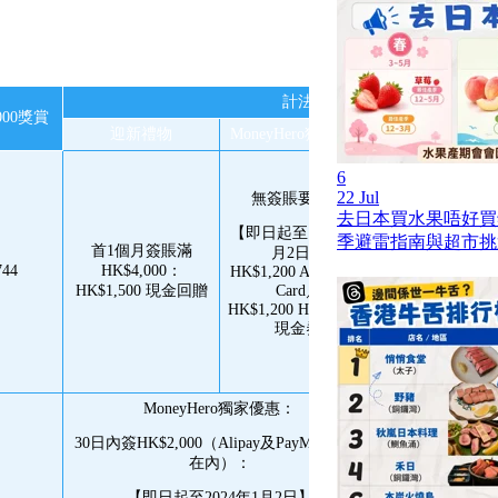
計法
000獎賞
迎新禮物
MoneyHero獨家優惠
基本簽賬回
6
22 Jul
無簽賬要求：
去日本買水果唔好買
【即日起至 2024年1
季避雷指南與超市挑
首1個月簽賬滿
月2日】
0.55%
744
HK$4,000：
HK$1,200 Apple Gift
（無上限）
HK$1,500 現金回贈
Card／
HK$1,200 HKTVmall
現金券
MoneyHero獨家優惠：
30日內簽HK$2,000（Alipay及PayMe亦計算
在內）：
【即日起至2024年1月2日】