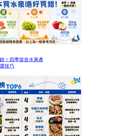
贈
錯！四季當造水果產
選技巧