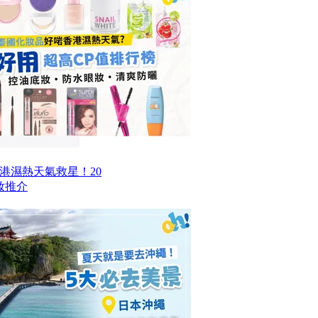
香港濕熱天氣救星！20
妝推介