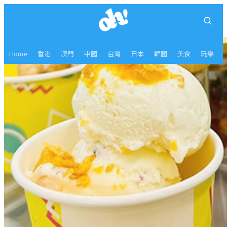
Home
香港
澳門
中國
台灣
日本
韓國
美食
玩樂