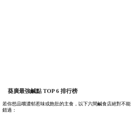
葵廣最強鹹點 TOP 6 排行榜
若你想品嚐濃郁惹味或飽肚的主食，以下六間鹹食店絕對不能
錯過：