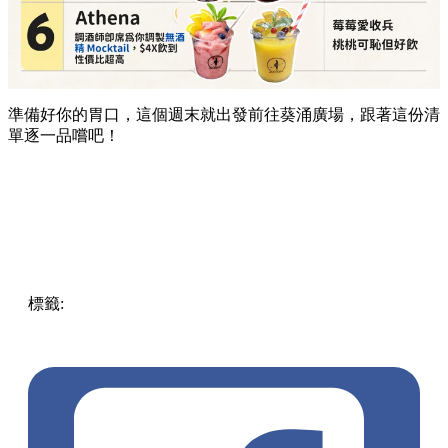
準備好你的胃口，這個週末就出發前往葵涌廣場，跟著這份清
單逐一品嚐吧！
標籤:
Hong Kong
香港
葵廣美食
葵芳好去處
葵芳 / 青衣
葵
涌廣場
葵廣掃街
香港平民美食
慧食貓
鳩戟
呦呦鹿鳴布丁
燒