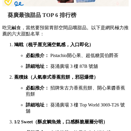
葵廣最強甜品 TOP 6 排行榜
吃完鹹食，當然要預留胃部空間品嚐甜品。以下是網民極力推
薦的六大甜點名單：
鳩戟（梳乎厘充滿空氣感，入口即化）
必點推介：
Pistachio開心果、超低糖質伯爵茶
詳細地址：
葵涌廣場 3 樓 87B 號舖
蕉積妹（人氣泰式香蕉煎餅，邪惡爆燈）
必點推介：
招牌朱古力香蕉煎餅、開心果醬香蕉
煎餅
詳細地址：
葵涌廣場 3 樓 Top World 3069-T26 號
舖
1/2 Sweet（酥皮鯛魚燒，口感酥脆層層分明）