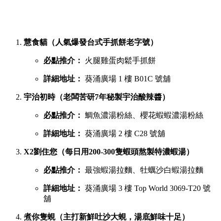
慧食貓（人氣爆發台式手抓餅老字號）
必點推介：
火腿雞蛋肉鬆手抓餅
詳細地址：
葵涌廣場 1 樓 B01C 號舖
宇治初時（老闆苦研7年秘製宇治酸辣醬）
必點推介：
鯛魚濃湯粉絲、櫻花蝦蝦濃湯粉絲
詳細地址：
葵涌廣場 2 樓 C28 號舖
X2劉住您（每日用200-300隻蝦頭熬製特濃蝦湯）
必點推介：
最強蝦湯拉麵、牡蠣沙白蝦湯拉麵
詳細地址：
葵涌廣場 3 樓 Top World 3069-T20 號
舖
煮你隻蜆（主打新鮮吐沙大蜆，湯底鮮味十足）