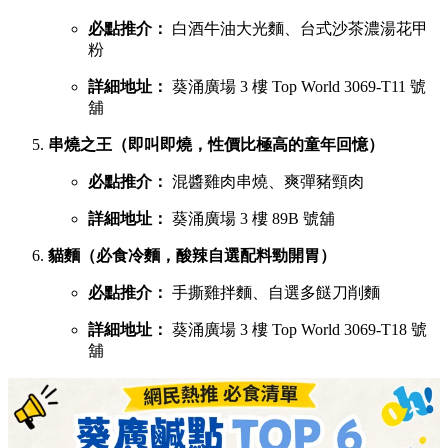
必點推介：
白酒牛油大光麵、台式沙茶濃湯花甲
粉
詳細地址：
葵涌廣場 3 樓 Top World 3069-T11 號
舖
串燒之王（即叫即燒，性價比極高的童年回憶）
必點推介：
混醬雞肉串燒、爽彈豬頸肉
詳細地址：
葵涌廣場 3 樓 89B 號舖
貓麵（必食冷麵，酸辣自選配料勁開胃）
必點推介：
手撕雞拌麵、自選多餸刀削麵
詳細地址：
葵涌廣場 3 樓 Top World 3069-T18 號
舖