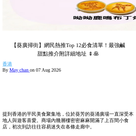
【葵廣掃街】網民熱推Top 12必食清單！最強鹹
甜點推介附詳細地址 🍢🥞
香港
By
May chan
on 07 Aug 2026
提到香港的平民美食聚集地，位於葵芳的葵涌廣場一直深受本
地人與遊客喜愛。商場內幾層樓密密麻麻開滿了上百間小食
店，初次到訪往往容易迷失在各條走廊中。