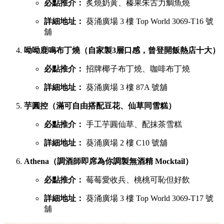
必點推介：
炙燒奶黃、榛果朱古力鯛魚燒
詳細地址：
葵涌廣場 3 樓 Top World 3069-T16 號
舖
呦呦鹿鳴布丁燒（自家製3層口感，曾登開飯熱店十大）
必點推介：
招牌椰子布丁燒、咖啡布丁燒
詳細地址：
葵涌廣場 3 樓 87A 號舖
芋圓控（滿可自由搭配豆花、仙草同雪糕）
必點推介：
手工芋圓仙草、配抹茶雪糕
詳細地址：
葵涌廣場 2 樓 C10 號舖
Athena（調酒師即席為你調製無酒精 Mocktail）
必點推介：
莓莓愛收兵、桃桃可恥但好飲
詳細地址：
葵涌廣場 3 樓 Top World 3069-T17 號
舖