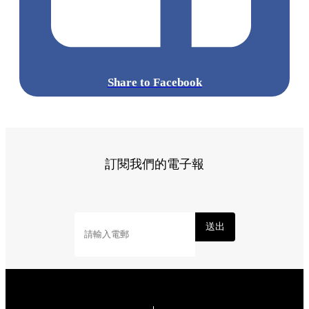
點擊觀看全部相片:
標籤:
中文(繁)
香港
玩樂
香港好去處
紅磡 / 土瓜灣 / 九龍
城
九龍塘
sanrio
又一城
九龍塘好去處
kuromi
Sanrioworld
KUROMIFYTHEWORLD