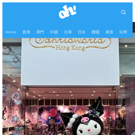
Home
香港
澳門
中國
台灣
日本
韓國
美食
玩樂