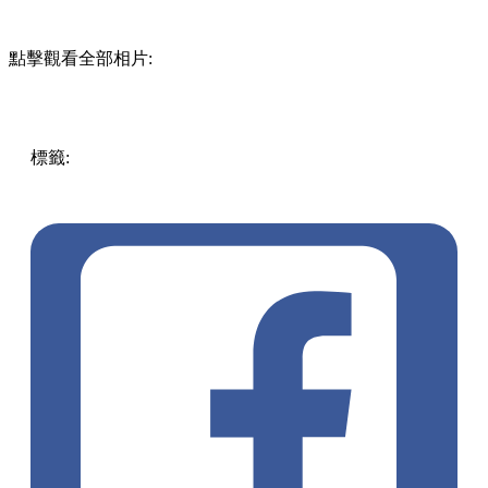
KUROMI 公仔連禮盒裝將於會場獨家發售，全港限量 300
盒！
又一城‧【Sanrioworld Hong Kong 主題概念店】資訊
期間： 2023 年 9 月 14 日至 11 月 29 日
(#KUROMIFYTHEWORLD 主題 )
地址： 九龍塘達之路 80 號又一城 L2 層 L2-09 號舖
營業時間： 11：00 – 21：00