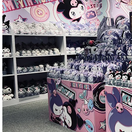
活動期間，店內設有「#KUROMIFYTHEWORLD 粒粒區」，
其中九款 KUROMI 粒粒公仔供選擇，任您自由配搭、自由組
合，更備有一款特別版粒粒公仔，非常可愛，一定不可錯過！
而整個粒粒樽無論是瓶身或木蓋設計都加上 KUROMI 角色圖
案，極具收藏價值！