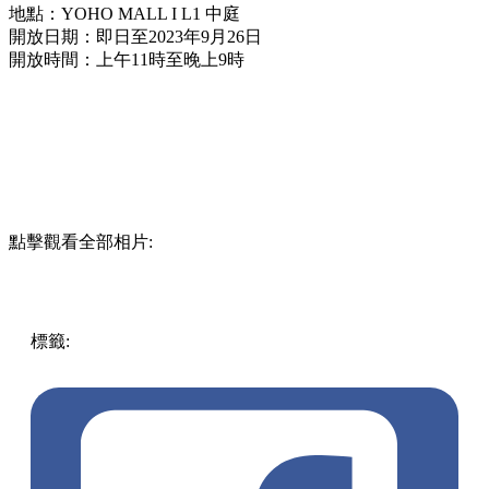
地點：YOHO MALL I L1 中庭
開放日期：即日至2023年9月26日
開放時間：上午11時至晚上9時
點擊觀看全部相片:
標籤:
中文(繁)
香港
玩樂
柴犬
元朗
香港好去處
元朗好去處
元朗 / 天水圍
市集
YOHOMALL
中秋好去處