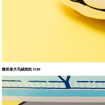
微笑柴犬毛絨抱枕 $180