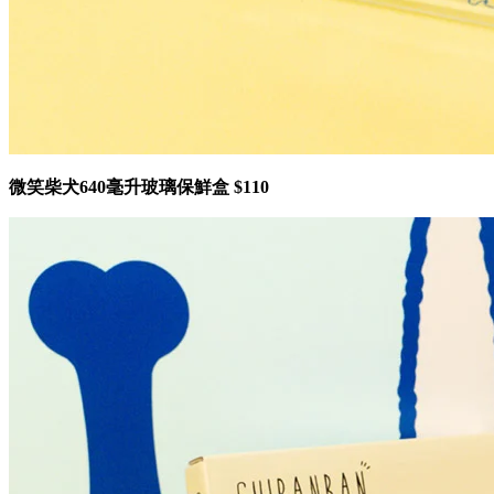
微笑柴犬640毫升玻璃保鮮盒 $110