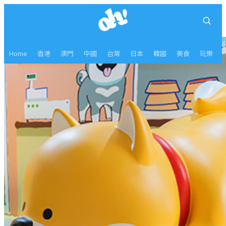
Home
香港
澳門
中國
台灣
日本
韓國
美食
玩樂