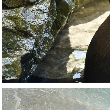
觀眾～
每日設有三場表演，每節20分鐘，
等觀眾可以欣賞到海豚嘅跳躍特技！