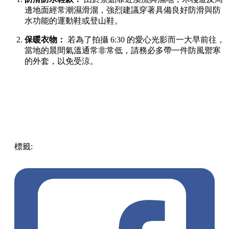
景點地址：
千葉縣君津市笹 1954
門票費用：
免費入場
園區設施：
設有完善的環形木棧步道，順著散步一圈約
需 20 分鐘。
交通方式：
從
「東京站」
答乘高速巴士
「鴨川東京線」
，於
「君津故鄉
物產館」
站下車。下車後步行約 20 分鐘即可抵達；若想節省
時間或趕早晨光影，亦可於下車後轉乘計程車，約 5 分鐘車
程。
前往龜岩洞窟的實用穿著與裝備建議
防滑防水鞋款：
由於景點靠近溪流與濕地，木棧道及周