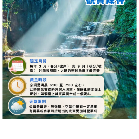
日本
By
Christine yeung
on 05 Aug 2026
距離東京市區不遠的千葉縣，隱藏著一座如同吉卜力奇幻世界
般的世外桃源——
清水溪流廣場（龜岩洞窟）
。這裡最受攝影
愛好者與旅遊達人推崇的，莫過於在特定時間才會出現的「愛
心光影」奇蹟。清晨的陽光穿過古老洞窟，折射在平靜的水面
上，與倒影完美重合，形成一顆無比神聖的夢幻愛心。