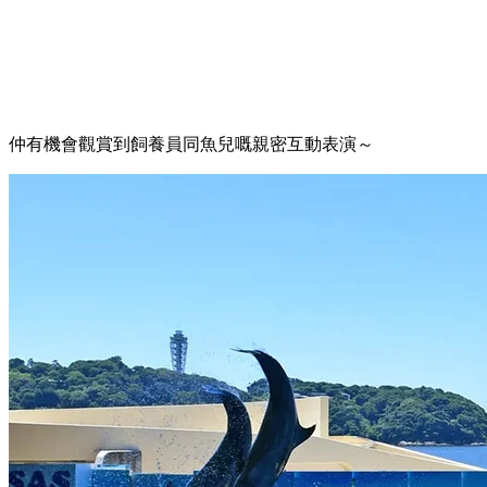
而另一個人氣區域
相模灣大水槽
亦唔可以錯過！
喺水槽內，有接近8,000條沙丁魚，畫面相當壯觀！