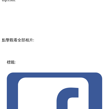
新江之島水族館
地址：神奈川縣藤澤市片瀨海岸2-19-1
網站：
www.enosui.com
交通：由小田急江ノ島線小田急江之島線「片瀨江之島站」步
行3分鐘就到
klook:
trip.com: