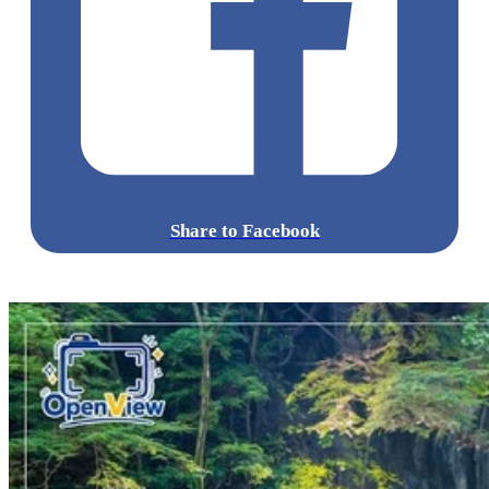
點擊觀看全部相片:
標籤:
中文(繁)
玩樂
日本
日本
東京
江之島
水族館
鎌倉
新江
之島水族館