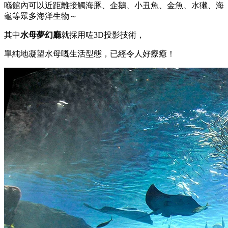
喺館內可以近距離接觸海豚、企鵝、小丑魚、金魚、水獺、海