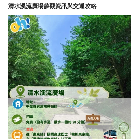
「愛心光影」並非隨時造訪都能看到，它對月份、時間與天氣
有著極高的要求：
1. 限定月份（太陽角度）
每年僅有
3 月（春分/彼岸）
與
9 月（秋分/彼岸）
的前後期
間，太陽照射的角度才能與洞窟達成完美斜角，拼湊出對稱的
愛心形狀。
2. 黃金時段（晨光照射）
最完美的照射時間為
清晨 6:30 至 7:30 左右
。此時斜射入洞窟
的晨光，能在靜止的水面上投射出清晰的倒影，與洞窟上緣完
美拼合。
3. 天氣條件（夢幻光束）
必須是
晴天且無強風
的日子。若空氣中帶有一定濕度，或是
伴隨微微晨霧，光線穿過洞窟時會形成極具神聖感的光束（廷
達爾效應），讓整個畫面更加夢幻。