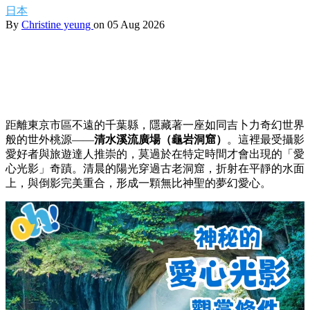
【東京世外桃源】千葉龜岩洞窟秘境指南：解鎖
限定「愛心光影」奇蹟絕景