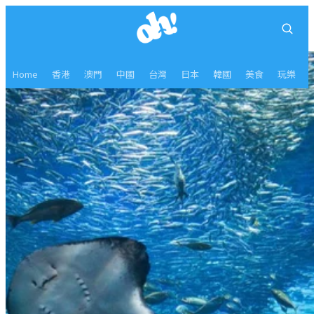
Home
香港
澳門
中國
台灣
日本
韓國
美食
玩樂