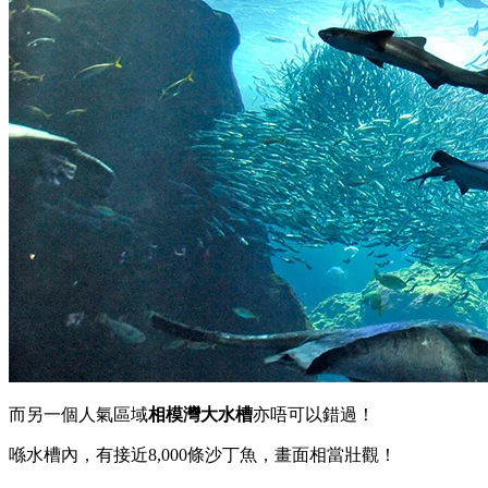
龜等眾多海洋生物～
其中
水母夢幻廳
就採用咗3D投影技術，
單純地凝望水​​母嘅生活型態，已經令人好療癒！