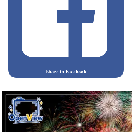
邊地面經常潮濕滑溜，強烈建議穿著具備良好防滑與防
水功能的運動鞋或登山鞋。
保暖衣物：
若為了拍攝 6:30 的愛心光影而一大早前往，
當地的晨間氣溫通常非常低，請務必多帶一件防風禦寒
的外套，以免受涼。
標籤:
Japan
日本
龜岩洞窟
日本旅遊攻略
千葉景點
清水溪
流廣場
愛心光影
東京近郊秘境
絕景攝影
日本秘境推薦