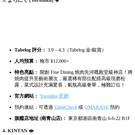
3. よろにく (Yoroniku) 💎
Tabelog 評分：
3.9 – 4.3（Tabelog 金/銀賞）
人均預算：
晚市 ¥12,000+
特色亮點：
開創 Fine Dining 燒肉先河嘅殿堂級神店！將
燒肉提升至藝術層次，嚴選稀有部位配搭高級現磨松
露，菜式設計充滿驚喜，氣氛高級奢華，極難訂位！
官方網站：
Yoroniku 官網
預約連結：可透過
TableCheck
或
OMAKASE
預約
旗艦店地址 (南青山店)：
東京都港區南青山 6-6-22 B1F
4. KINTAN 🍣