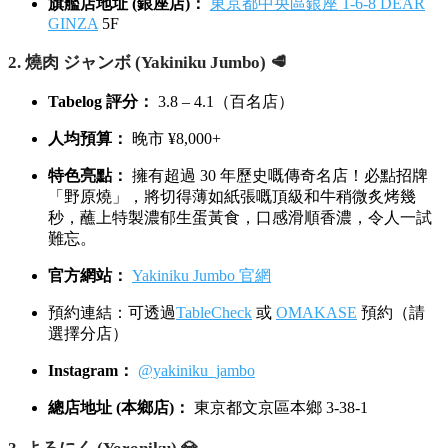
旗艦店地址 (銀座店)：
東京都中央區銀座 1-6-8 DEAR
GINZA
5F
2. 燒肉 ジャンボ (Yakiniku Jumbo) 🥩
Tabelog 評分：
3.8 – 4.1（百名店）
人均預算：
晚市 ¥8,000+
特色亮點：
擁有超過 30 年歷史嘅傳奇名店！必點招牌
「野原燒」，將切得薄如紙張嘅頂級和牛稍微炙烤幾
秒，蘸上特製濃郁生蛋黃食，口感滑順香濃，令人一試
難忘。
官方網站：
Yakiniku Jumbo 官網
預約連結：可透過
TableCheck
或
OMAKASE
預約（請
選擇分店）
Instagram：
@yakiniku_jambo
總店地址 (本鄉店)：
東京都文京區本鄉 3-38-1