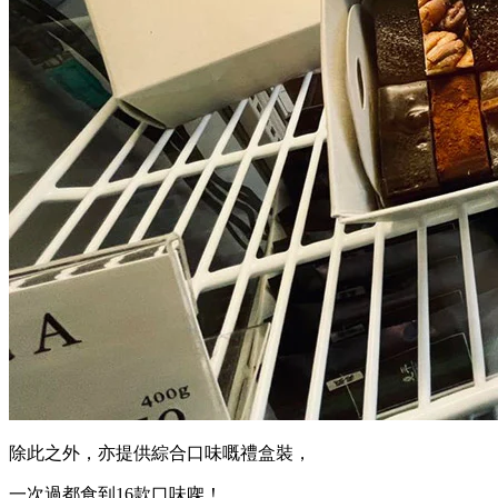
除此之外，亦提供綜合口味嘅禮盒裝，
一次過都食到16款口味㗎！