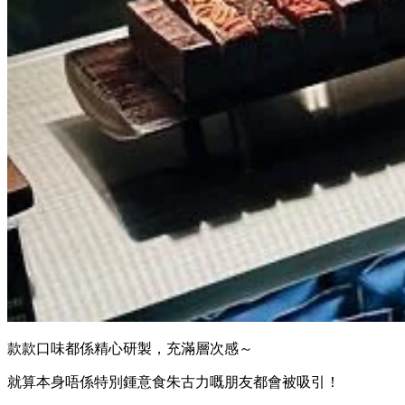
款款口味都係精心研製，充滿層次感～
就算本身唔係特別鍾意食朱古力嘅朋友都會被吸引！