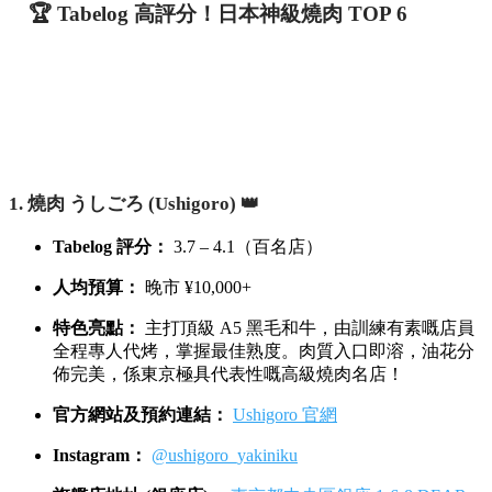
🏆 Tabelog 高評分！日本神級燒肉 TOP 6
1. 燒肉 うしごろ (Ushigoro) 👑
Tabelog 評分：
3.7 – 4.1（百名店）
人均預算：
晚市 ¥10,000+
特色亮點：
主打頂級 A5 黑毛和牛，由訓練有素嘅店員
全程專人代烤，掌握最佳熟度。肉質入口即溶，油花分
佈完美，係東京極具代表性嘅高級燒肉名店！
官方網站及預約連結：
Ushigoro 官網
Instagram：
@ushigoro_yakiniku