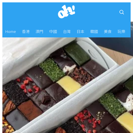
Home
香港
澳門
中國
台灣
日本
韓國
美食
玩樂