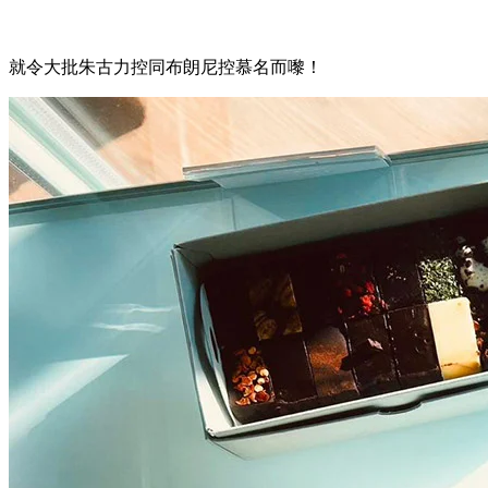
就令大批朱古力控同布朗尼控慕名而嚟！