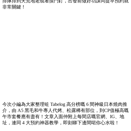
排隊排到天荒地老或者摸門釘，出發前做好功課同提早預約就
非常關鍵！
今次小編為大家整理咗 Tabelog 高分榜嘅 6 間神級日本燒肉推
介，由 A5 黑毛和牛專人代烤、松露稀有部位，到CP值極高嘅
午市套餐應有盡有！文章入面仲附上每間店嘅官網、IG、地
址，連同 4 大預約神器教學，即刻睇下邊間啱你心水啦！