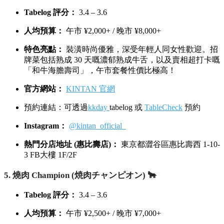
Tabelog 評分：
3.4 – 3.6
人均預算：
午市 ¥2,000+ / 晚市 ¥8,000+
特色亮點：
裝潢時尚優雅，深受年輕人同女性歡迎。招
牌菜包括熟成 30 天嘅濃郁熟成牛舌，以及賣相超打卡嘅
「和牛海膽壽司」，午市套餐性價比極高！
官方網站：
KINTAN 官網
預約連結：可透過
kkday
tabelog 或
TableCheck
預約
Instagram：
@kintan_official_
熱門分店地址 (惠比壽店)：
東京都澀谷區惠比壽西 1-10-
3 FB大樓 1F/2F
5. 燒肉 Champion (焼肉チャンピオン) 🐂
Tabelog 評分：
3.4 – 3.6
人均預算：
午市 ¥2,500+ / 晚市 ¥7,000+