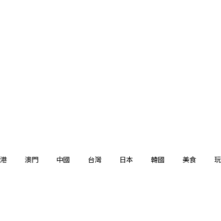
港
澳門
中國
台灣
日本
韓國
美食
玩