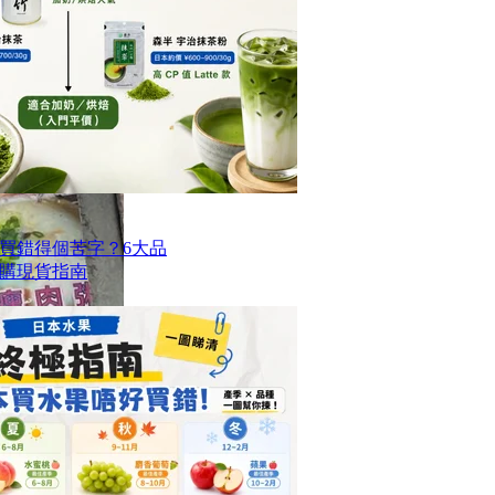
買錯得個苦字？6大品
購現貨指南