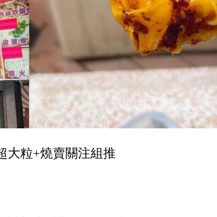
超大粒+燒賣關注組推