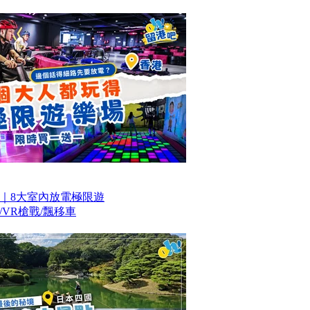
｜8大室內放電極限遊
VR槍戰/飄移車