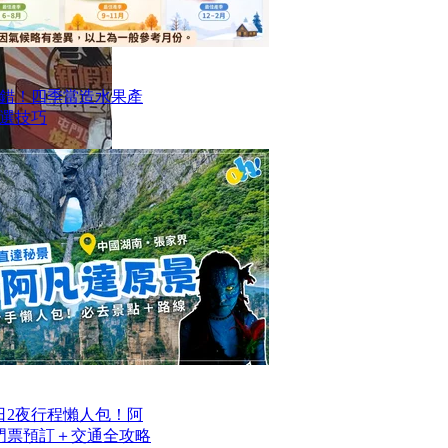
錯！四季當造水果產
選技巧
日2夜行程懶人包！阿
/門票預訂＋交通全攻略