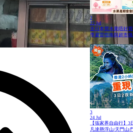
2
22 Jul
去日本買水果唔好買
季避雷指南與超市挑
3
24 Jul
【張家界自由行】3
凡達懸浮山/天門山