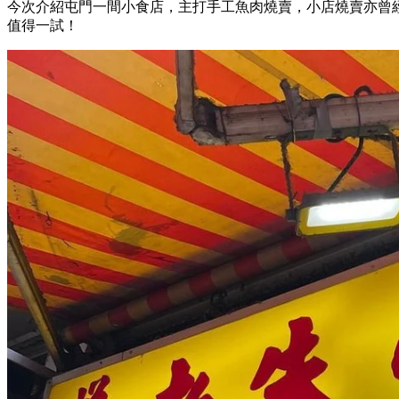
今次介紹屯門一間小食店，主打手工魚肉燒賣，小店燒賣亦曾
值得一試！