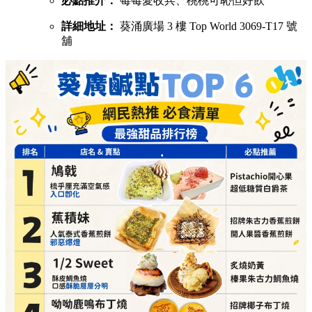
必點推介：
莓莓愛收兵、桃桃可恥但好飲
詳細地址：
葵涌廣場 3 樓 Top World 3069-T17 號
舖