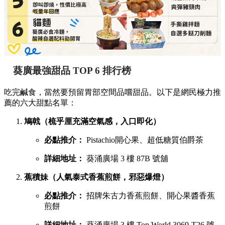
葵廣最強甜品 TOP 6 排行榜
吃完鹹食，當然要預留胃部空間品嚐甜品。以下是網民極力推
薦的六大甜點名單：
鳩戟（梳乎厘充滿空氣感，入口即化）
必點推介：
Pistachio開心果、超低糖質伯爵茶
詳細地址：
葵涌廣場 3 樓 87B 號舖
蕉積妹（人氣泰式香蕉煎餅，邪惡爆燈）
必點推介：
招牌朱古力香蕉煎餅、開心果醬香蕉
煎餅
詳細地址：
葵涌廣場 3 樓 Top World 3069-T26 號