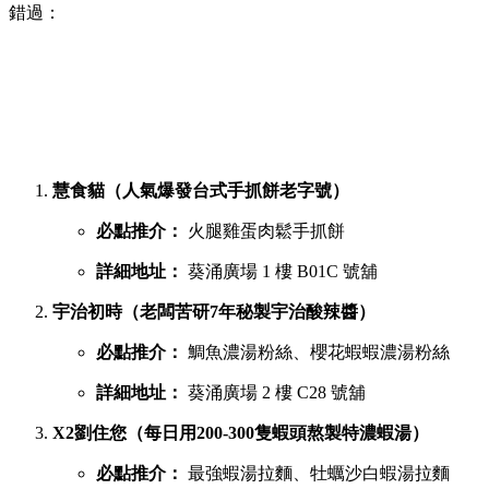
錯過：
慧食貓（人氣爆發台式手抓餅老字號）
必點推介：
火腿雞蛋肉鬆手抓餅
詳細地址：
葵涌廣場 1 樓 B01C 號舖
宇治初時（老闆苦研7年秘製宇治酸辣醬）
必點推介：
鯛魚濃湯粉絲、櫻花蝦蝦濃湯粉絲
詳細地址：
葵涌廣場 2 樓 C28 號舖
X2劉住您（每日用200-300隻蝦頭熬製特濃蝦湯）
必點推介：
最強蝦湯拉麵、牡蠣沙白蝦湯拉麵