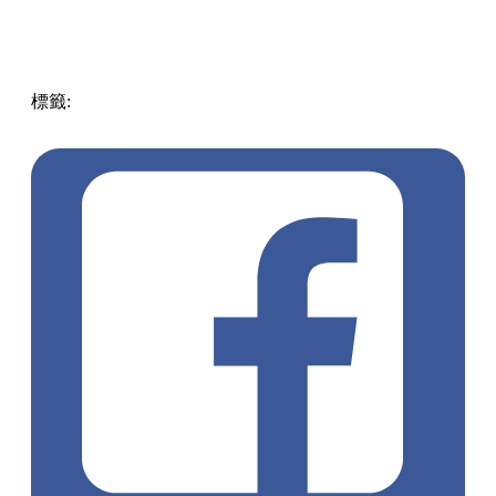
標籤:
中文(繁)
香港
熱話
ikea
月餅
麻糬月餅
迷你四式月餅
抹茶紅豆
黑芝麻麻糬
紫薯麻糬
咖啡奶皇麻糬