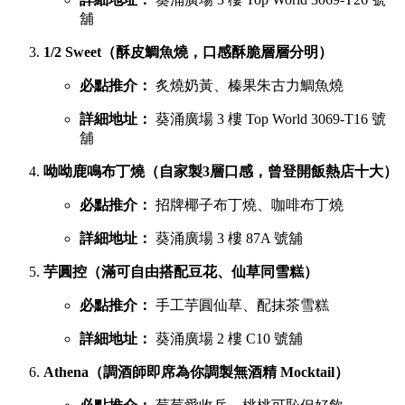
舖
1/2 Sweet（酥皮鯛魚燒，口感酥脆層層分明）
必點推介：
炙燒奶黃、榛果朱古力鯛魚燒
詳細地址：
葵涌廣場 3 樓 Top World 3069-T16 號
舖
呦呦鹿鳴布丁燒（自家製3層口感，曾登開飯熱店十大）
必點推介：
招牌椰子布丁燒、咖啡布丁燒
詳細地址：
葵涌廣場 3 樓 87A 號舖
芋圓控（滿可自由搭配豆花、仙草同雪糕）
必點推介：
手工芋圓仙草、配抹茶雪糕
詳細地址：
葵涌廣場 2 樓 C10 號舖
Athena（調酒師即席為你調製無酒精 Mocktail）