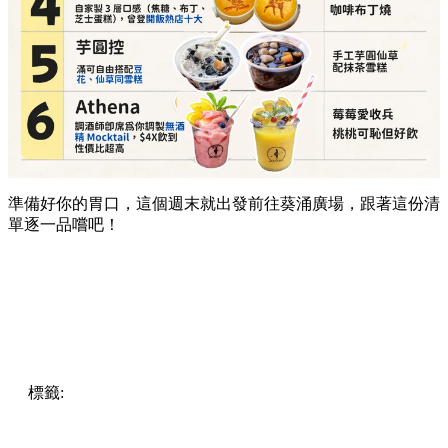
準備好你的胃口，這個週末就出發前往葵涌廣場，跟著這份清
單逐一品嚐吧！
標籤:
Hong Kong
香港
葵廣美食
葵芳好去處
葵芳 / 青衣
葵
涌廣場
葵廣掃街
香港平民美食
慧食貓
鳩戟
呦呦鹿鳴布丁
燒