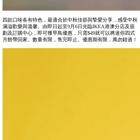
四款口味各有特色，最適合於中秋佳節與摯愛分享，感受中秋
滿溢歡樂與溫馨。由即日起至9月6日光臨IKEA港澳分店及規
劃及訂購中心，即可獲早鳥優惠，只需$49就可以將迷你四式
月餅帶回家。數量有限，售完即止。優惠期有限，萬勿錯過！