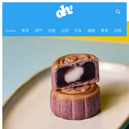
Home
香港
澳門
中國
台灣
日本
韓國
美食
玩樂