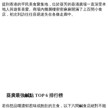
提到香港的平民美食聚集地，位於葵芳的葵涌廣場一直深受本
地人與遊客喜愛。商場內幾層樓密密麻麻開滿了上百間小食
店，初次到訪往往容易迷失在各條走廊中。
葵廣最強鹹點 TOP 6 排行榜
若你想品嚐濃郁惹味或飽肚的主食，以下六間鹹食店絕對不能