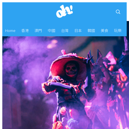
Home
香港
澳門
中國
台灣
日本
韓國
美食
玩樂