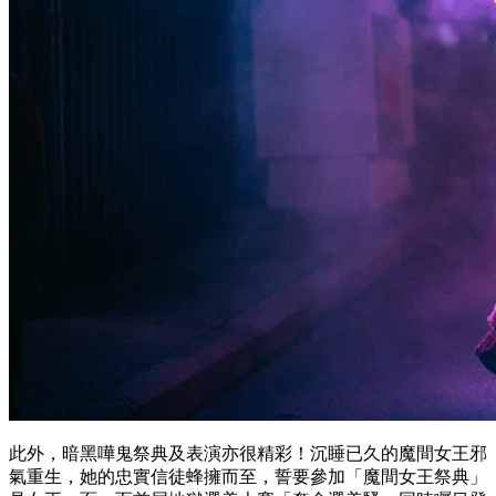
此外，暗黑嘩鬼祭典及表演亦很精彩！沉睡已久的魔間女王邪
氣重生，她的忠實信徒蜂擁而至，誓要參加「魔間女王祭典」