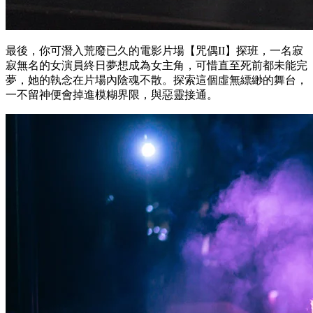
最後，你可潛入荒廢已久的電影片場【咒偶II】探班，一名寂
寂無名的女演員終日夢想成為女主角，可惜直至死前都未能完
夢，她的執念在片場內陰魂不散。探索這個虛無縹緲的舞台，
一不留神便會掉進模糊界限，與惡靈接通。