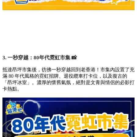
3. 一秒穿越：80年代霓虹市集 📸
抵達昂坪市集後，彷彿一秒穿越回到老香港！市集內設置了充
滿 80 年代風格的霓虹招牌、退役纜車打卡位，以及復古的
「昂坪冰室」。濃厚的懷舊氣氛，絕對是文青與情侶的必影打
卡熱點。