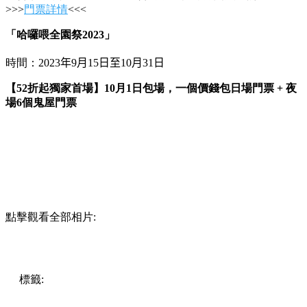
>>>
門票詳情
<<<
「哈囉喂全園祭2023」
時間：2023
年
9
月
15
日至
10
月
31
日
【52折起獨家首場】10月1日包場，一個價錢包日場門票 + 夜
場6個鬼屋門票
點擊觀看全部相片:
標籤:
中文(繁)
香港
香港
玩樂
香港好去處
香港玩樂
玩樂
海
洋公園
哈囉喂