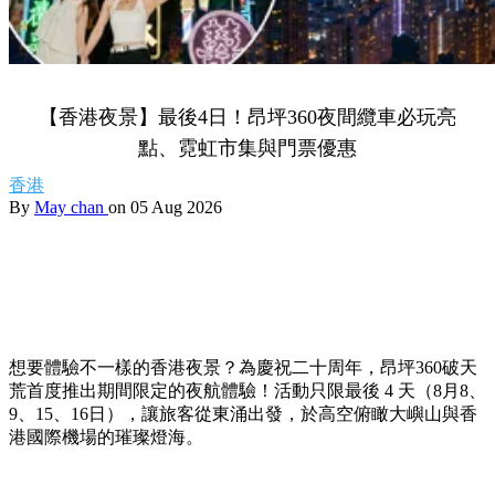
【香港夜景】最後4日！昂坪360夜間纜車必玩亮
點、霓虹市集與門票優惠
香港
By
May chan
on 05 Aug 2026
想要體驗不一樣的香港夜景？為慶祝二十周年，昂坪360破天
荒首度推出期間限定的夜航體驗！活動只限最後 4 天（8月8、
9、15、16日），讓旅客從東涌出發，於高空俯瞰大嶼山與香
港國際機場的璀璨燈海。