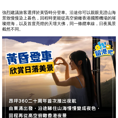
強烈建議旅客選擇於黃昏時分登車。沿途你可以親眼見證山海
景致慢慢染上暮色，回程時更能從高空俯瞰香港國際機場的璀
璨燈海，以及首度亮燈的天壇大佛，同一條纜車線，日夜風景
截然不同。