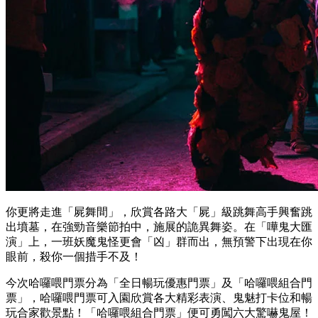
你更將走進「屍舞間」，欣賞各路大「屍」級跳舞高手興奮跳
出墳墓，在強勁音樂節拍中，施展的詭異舞姿。在「嘩鬼大匯
演」上，一班妖魔鬼怪更會「凶」群而出，無預警下出現在你
眼前，殺你一個措手不及！
今次哈囉喂門票分為「全日暢玩優惠門票」及「哈囉喂組合門
票」，哈囉喂門票可入園欣賞各大精彩表演、鬼魅打卡位和暢
玩合家歡景點！「哈囉喂組合門票」便可勇闖六大驚嚇鬼屋！