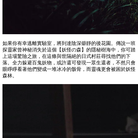
如果你有幸逃離實驗室，將到達陰深僻靜的後花園。傳說一班
探靈家曾神秘消失於這個【妖怪の森】的隱秘樹海中，你可踏
上這場驚險之旅，在這條與世隔絕的日式村莊尋找他們的下
落。全力躲避百鬼妖物，或許還可發現一眾生還者，不然只會
眼睜睜看著他們變成一堆冰冷的骸骨，而靈魂更會被困於妖怪
森林。