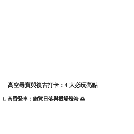
高空尋寶與復古打卡：4 大必玩亮點
1. 黃昏登車：飽覽日落與機場燈海 🌅