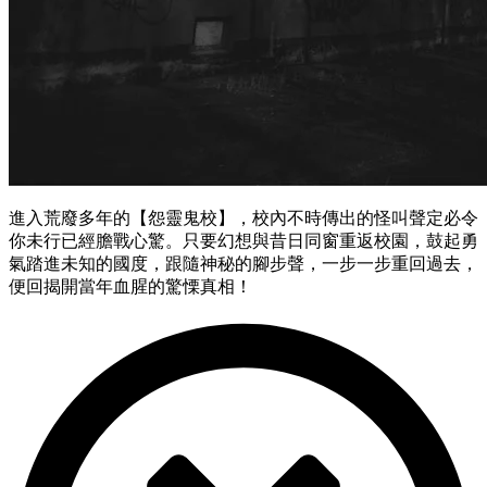
進入荒廢多年的【怨靈鬼校】，校內不時傳出的怪叫聲定必令
你未行已經膽戰心驚。只要幻想與昔日同窗重返校園，鼓起勇
氣踏進未知的國度，跟隨神秘的腳步聲，一步一步重回過去，
便回揭開當年血腥的驚慄真相！