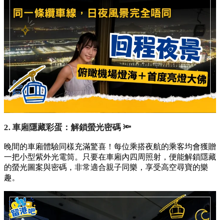
2. 車廂隱藏彩蛋：解鎖螢光密碼 🔦
晚間的車廂體驗同樣充滿驚喜！每位乘搭夜航的乘客均會獲贈
一把小型紫外光電筒。只要在車廂內四周照射，便能解鎖隱藏
的螢光圖案與密碼，非常適合親子同樂，享受高空尋寶的樂
趣。