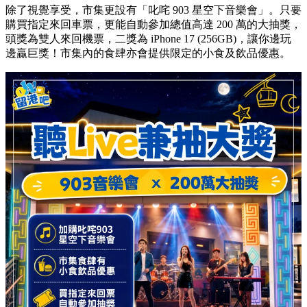
除了視覺享受，市集更設有「叱咤 903 星空下音樂會」。只要
購買指定來回車票，更能自動參加總值高達 200 萬的大抽獎，
頭獎為雙人來回機票，二獎為 iPhone 17 (256GB)，讓你邊玩
邊贏巨獎！市集內的食肆亦會提供限定的小食及飲品優惠。