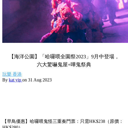
【海洋公園】「哈囉喂全園祭2023」9月中登場，
六大驚嚇鬼屋+嘩鬼祭典
玩樂
香港
By
kat yip
on 31 Aug 2023
【早鳥優惠】哈囉喂鬼怪三重奏門票：只需HK$238（原價：
HK$280）