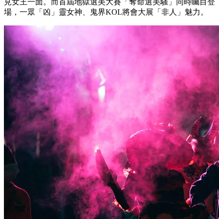
見女王一面。而首屆地獄選美大賽「奪命選美騷」同時矚目登
場，一眾「凶」靈女神、鬼界KOL將會大展「非人」魅力。