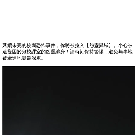
延續未完的校園恐怖事件，你將被拉入【怨靈異域】。小心被
這隻困於鬼校課室的凶靈纏身！請時刻保持警惕，避免無辜地
被牽進地獄最深處。