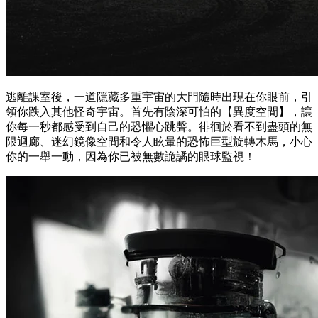
逃離課室後，一道隱藏多重宇宙的大門隨時出現在你眼前，引
領你跌入其他怪奇宇宙。首先有陰深可怕的【異度空間】，讓
你每一秒都感受到自己的恐懼心跳聲。徘徊於看不到盡頭的無
限迴廊、迷幻鏡像空間和令人眩暈的恐怖巨型旋轉木馬，小心
你的一舉一動，因為你已被無數詭譎的眼球監視！