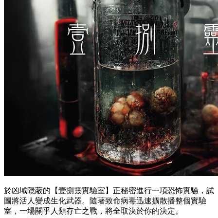
於凶域隱蔽的【壹捌靈實驗室】正秘密進行一項恐怖實驗，試
圖將活人變成生化武器。隨著致命病毒迅速擴散播整個實驗
室，一場關乎人類存亡之戰，將全取決於你的決定。