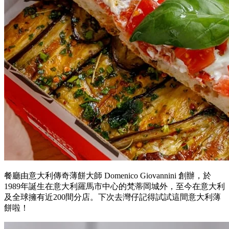
餐廳由意大利傳奇薄餅大師 Domenico Giovannini 創辦，於
1989年誕生在意大利羅馬市中心的梵蒂岡城外，至今在意大利
及全球擁有近200間分店。下次去灣仔記得試試這間意大利薄
餅啦！