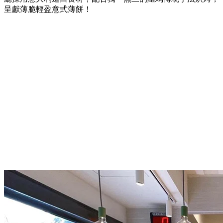
呈獻薄脆輕盈意式薄餅！