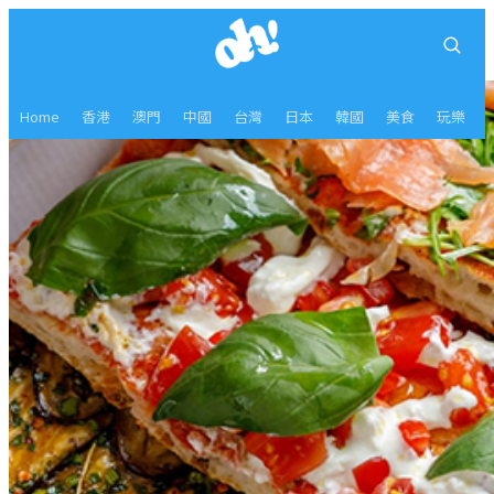
Home
香港
澳門
中國
台灣
日本
韓國
美食
玩樂