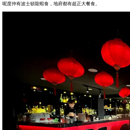
呢度仲有波士頓龍蝦食，地府都有超正大餐食。