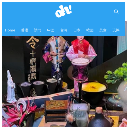
Home
香港
澳門
中國
台灣
日本
韓國
美食
玩樂