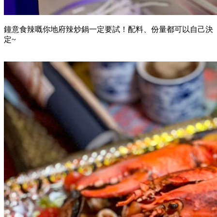
鐘意食辣嘅你地府辣炒鍋一定要試！配料、份量都可以自己決
定~