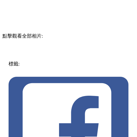
點擊觀看全部相片:
標籤:
中文(繁)
美食
台灣
台灣
台灣美食
特色餐廳
地獄風
陰
森
黑白無常
鬼節
台南