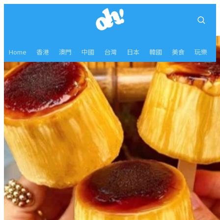
Home
香港
澳門
中國
台灣
日本
韓國
美食
玩樂