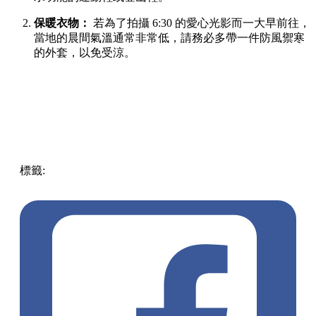
保暖衣物：
若為了拍攝 6:30 的愛心光影而一大早前往，
當地的晨間氣溫通常非常低，請務必多帶一件防風禦寒
的外套，以免受涼。
標籤:
Japan
日本
龜岩洞窟
日本旅遊攻略
千葉景點
清水溪
流廣場
愛心光影
東京近郊秘境
絕景攝影
日本秘境推薦