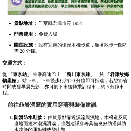
景點地址：
千葉縣君津市笹 1954
門票費用：
免費入場
園區設施：
設有完善的環形木棧步道，順著散步一圈約
需 20 分鐘。
交通方式：
從
「東京站」
答乘高速巴士
「鴨川東京線」
，於
「君津故鄉
物產館」
站下車。下車後步行約 20 分鐘即可抵達；若想節省
時間或趕早晨光影，亦可於下車後轉乘計程車，約 5 分鐘車
程。
前往龜岩洞窟的實用穿著與裝備建議
防滑防水鞋款：
由於景點靠近溪流與濕地，木棧道及周
邊地面經常潮濕滑溜，強烈建議穿著具備良好防滑與防
水功能的運動鞋或登山鞋。