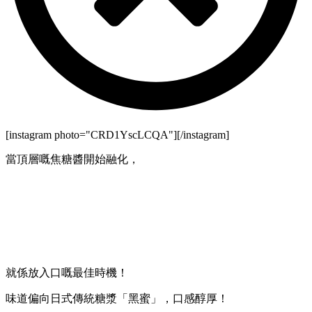
[instagram photo="CRD1YscLCQA"][/instagram]
當頂層嘅焦糖醬開始融化，
就係放入口嘅最佳時機！
味道偏向日式傳統糖漿「黑蜜」，口感醇厚！