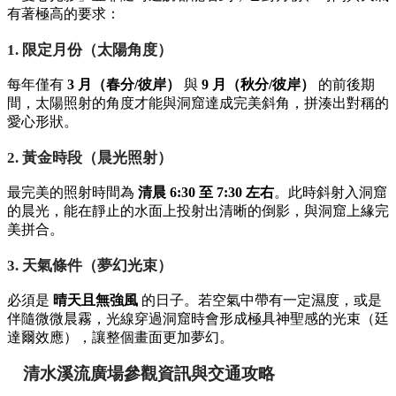
有著極高的要求：
1. 限定月份（太陽角度）
每年僅有
3 月（春分/彼岸）
與
9 月（秋分/彼岸）
的前後期
間，太陽照射的角度才能與洞窟達成完美斜角，拼湊出對稱的
愛心形狀。
2. 黃金時段（晨光照射）
最完美的照射時間為
清晨 6:30 至 7:30 左右
。此時斜射入洞窟
的晨光，能在靜止的水面上投射出清晰的倒影，與洞窟上緣完
美拼合。
3. 天氣條件（夢幻光束）
必須是
晴天且無強風
的日子。若空氣中帶有一定濕度，或是
伴隨微微晨霧，光線穿過洞窟時會形成極具神聖感的光束（廷
達爾效應），讓整個畫面更加夢幻。
清水溪流廣場參觀資訊與交通攻略