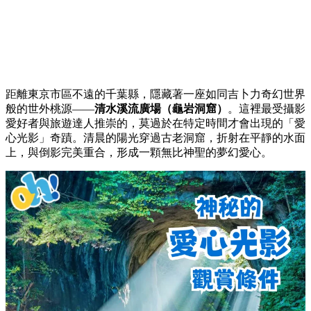
距離東京市區不遠的千葉縣，隱藏著一座如同吉卜力奇幻世界
般的世外桃源——
清水溪流廣場（龜岩洞窟）
。這裡最受攝影
愛好者與旅遊達人推崇的，莫過於在特定時間才會出現的「愛
心光影」奇蹟。清晨的陽光穿過古老洞窟，折射在平靜的水面
上，與倒影完美重合，形成一顆無比神聖的夢幻愛心。