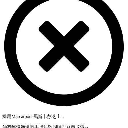
採用Mascarpone馬斯卡彭芝士，
仲有經浸泡過嘅手指餅乾同咖啡豆萃取液～