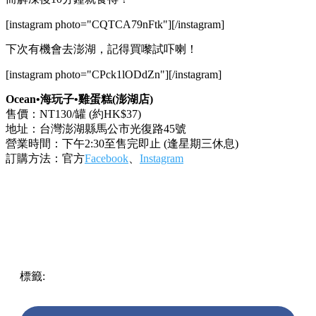
[instagram photo="CQTCA79nFtk"][/instagram]
下次有機會去澎湖，記得買嚟試吓喇！
[instagram photo="CPck1lODdZn"][/instagram]
Ocean•海玩子•雞蛋糕(澎湖店)
售價：NT130/罐 (約HK$37)
地址：台灣澎湖縣馬公市光復路45號
營業時間：下午2:30至售完即止 (逢星期三休息)
訂購方法：官方
Facebook
、
Instagram
標籤:
中文(繁)
美食
台灣
台灣美食
澎湖
甜品
Tiramisu
提拉
米蘇
台灣手信
澎湖手信
澎湖美食