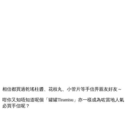
相信都買過乾瑤柱醬、花枝丸、小管片等手信畀親友好友～
咁你又知唔知道呢個「罐罐Tiramisu」亦一樣成為咗當地人氣
必買手信呢？