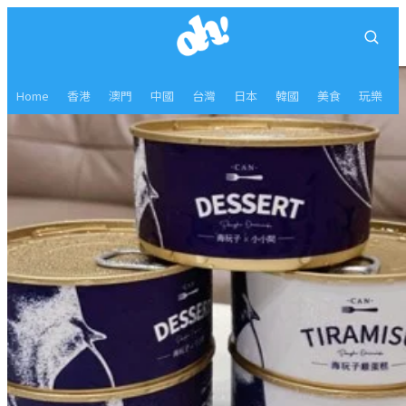
Home
香港
澳門
中國
台灣
日本
韓國
美食
玩樂