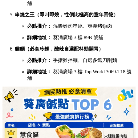
舖
串燒之王（即叫即燒，性價比極高的童年回憶）
必點推介：
混醬雞肉串燒、爽彈豬頸肉
詳細地址：
葵涌廣場 3 樓 89B 號舖
貓麵（必食冷麵，酸辣自選配料勁開胃）
必點推介：
手撕雞拌麵、自選多餸刀削麵
詳細地址：
葵涌廣場 3 樓 Top World 3069-T18 號
舖