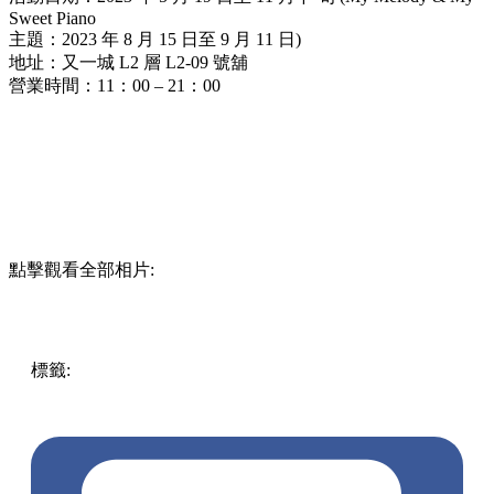
Sweet Piano
主題：2023 年 8 月 15 日至 9 月 11 日)
地址：又一城 L2 層 L2-09 號舖
營業時間：11：00 – 21：00
點擊觀看全部相片:
標籤:
中文(繁)
香港
香港
玩樂
打卡
香港好去處
紅磡 / 土瓜
灣 / 九龍城
九龍塘打卡
九龍塘
sanrio
又一城
九龍塘好去處
mysweetpiano