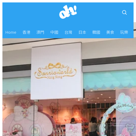
Home
香港
澳門
中國
台灣
日本
韓國
美食
玩樂