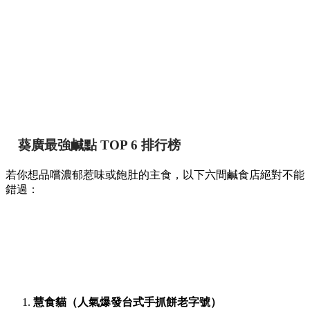
葵廣最強鹹點 TOP 6 排行榜
若你想品嚐濃郁惹味或飽肚的主食，以下六間鹹食店絕對不能
錯過：
慧食貓（人氣爆發台式手抓餅老字號）