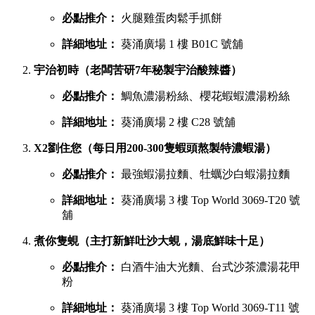
必點推介：
火腿雞蛋肉鬆手抓餅
詳細地址：
葵涌廣場 1 樓 B01C 號舖
宇治初時（老闆苦研7年秘製宇治酸辣醬）
必點推介：
鯛魚濃湯粉絲、櫻花蝦蝦濃湯粉絲
詳細地址：
葵涌廣場 2 樓 C28 號舖
X2劉住您（每日用200-300隻蝦頭熬製特濃蝦湯）
必點推介：
最強蝦湯拉麵、牡蠣沙白蝦湯拉麵
詳細地址：
葵涌廣場 3 樓 Top World 3069-T20 號
舖
煮你隻蜆（主打新鮮吐沙大蜆，湯底鮮味十足）
必點推介：
白酒牛油大光麵、台式沙茶濃湯花甲
粉
詳細地址：
葵涌廣場 3 樓 Top World 3069-T11 號