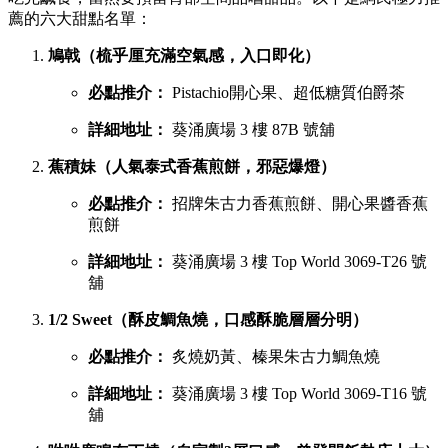
薦的六大甜點名單：
鳩戟（梳乎厘充滿空氣感，入口即化）
必點推介：
Pistachio開心果、超低糖質伯爵茶
詳細地址：
葵涌廣場 3 樓 87B 號舖
蕉積妹（人氣泰式香蕉煎餅，邪惡爆燈）
必點推介：
招牌朱古力香蕉煎餅、開心果醬香蕉
煎餅
詳細地址：
葵涌廣場 3 樓 Top World 3069-T26 號
舖
1/2 Sweet（酥皮鯛魚燒，口感酥脆層層分明）
必點推介：
炙燒奶黃、榛果朱古力鯛魚燒
詳細地址：
葵涌廣場 3 樓 Top World 3069-T16 號
舖