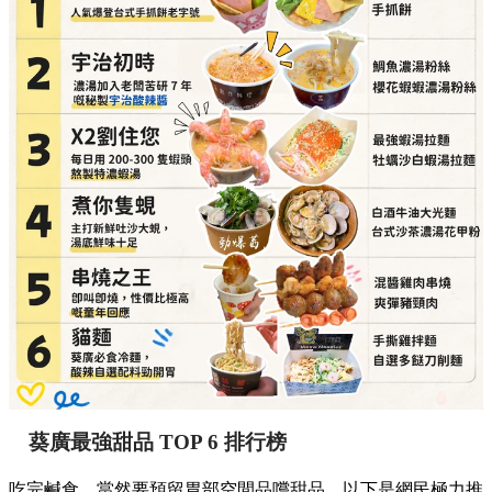
葵廣最強甜品 TOP 6 排行榜
吃完鹹食，當然要預留胃部空間品嚐甜品。以下是網民極力推