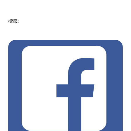
標籤:
Hong Kong
香港
香港打卡
週末好去處
昂坪360
昂坪
360夜間纜車
香港夜景
大嶼山景點
霓虹市集
903音樂會
昂
坪市集