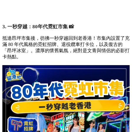
3. 一秒穿越：80年代霓虹市集 📸
抵達昂坪市集後，彷彿一秒穿越回到老香港！市集內設置了充
滿 80 年代風格的霓虹招牌、退役纜車打卡位，以及復古的
「昂坪冰室」。濃厚的懷舊氣氛，絕對是文青與情侶的必影打
卡熱點。