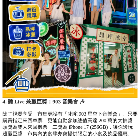
4. 聽 Live 兼贏巨獎：903 音樂會 🎶
除了視覺享受，市集更設有「叱咤 903 星空下音樂會」。只要
購買指定來回車票，更能自動參加總值高達 200 萬的大抽獎，
頭獎為雙人來回機票，二獎為 iPhone 17 (256GB)，讓你邊玩
邊贏巨獎！市集內的食肆亦會提供限定的小食及飲品優惠。