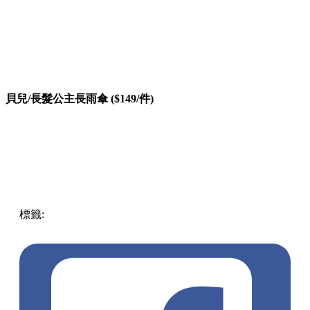
貝兒/長髮公主長雨傘 ($149/件)
標籤:
中文(繁)
香港
香港
熱話
精品
卡通精品
迪士尼精品
香
港精品
7仔
7仔精品
7-11