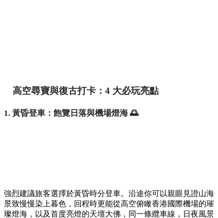
高空尋寶與復古打卡：4 大必玩亮點
1. 黃昏登車：飽覽日落與機場燈海 🌅
強烈建議旅客選擇於黃昏時分登車。沿途你可以親眼見證山海
景致慢慢染上暮色，回程時更能從高空俯瞰香港國際機場的璀
璨燈海，以及首度亮燈的天壇大佛，同一條纜車線，日夜風景