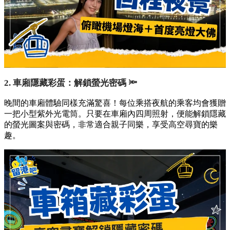
2. 車廂隱藏彩蛋：解鎖螢光密碼 🔦
晚間的車廂體驗同樣充滿驚喜！每位乘搭夜航的乘客均會獲贈
一把小型紫外光電筒。只要在車廂內四周照射，便能解鎖隱藏
的螢光圖案與密碼，非常適合親子同樂，享受高空尋寶的樂
趣。