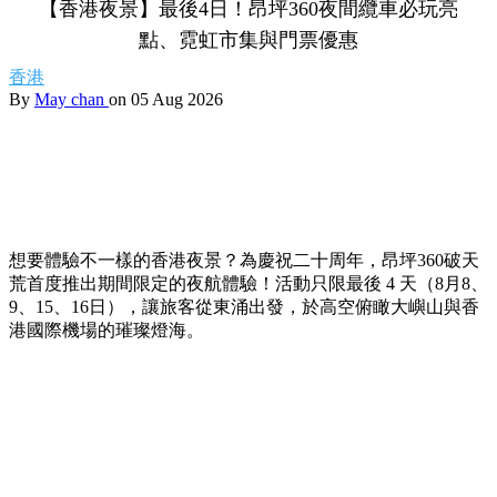
【香港夜景】最後4日！昂坪360夜間纜車必玩亮
點、霓虹市集與門票優惠
香港
By
May chan
on 05 Aug 2026
想要體驗不一樣的香港夜景？為慶祝二十周年，昂坪360破天
荒首度推出期間限定的夜航體驗！活動只限最後 4 天（8月8、
9、15、16日），讓旅客從東涌出發，於高空俯瞰大嶼山與香
港國際機場的璀璨燈海。