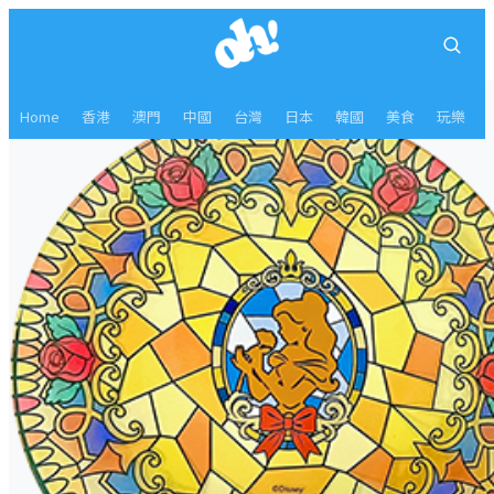
Home
香港
澳門
中國
台灣
日本
韓國
美食
玩樂