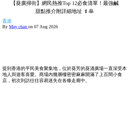
【葵廣掃街】網民熱推Top 12必食清單！最強鹹
甜點推介附詳細地址 🍢🥞
香港
By
May chan
on 07 Aug 2026
提到香港的平民美食聚集地，位於葵芳的葵涌廣場一直深受本
地人與遊客喜愛。商場內幾層樓密密麻麻開滿了上百間小食
店，初次到訪往往容易迷失在各條走廊中。