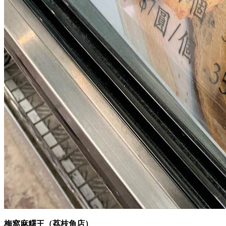
梅窩麻糬王（荔枝角店）