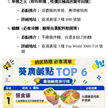
串燒之王（即叫即燒，性價比極高的童年回憶）
必點推介：
混醬雞肉串燒、爽彈豬頸肉
詳細地址：
葵涌廣場 3 樓 89B 號舖
貓麵（必食冷麵，酸辣自選配料勁開胃）
必點推介：
手撕雞拌麵、自選多餸刀削麵
詳細地址：
葵涌廣場 3 樓 Top World 3069-T18 號
舖