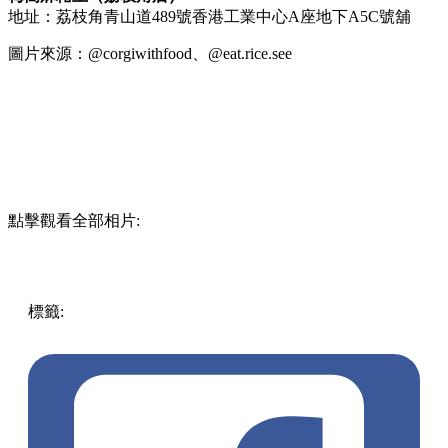
地址：荔枝角青山道489號香港工業中心A座地下A5C號舖
圖片來源：@corgiwithfood、@eat.rice.see
點擊觀看全部相片:
標籤:
中文(繁)
美食
香港
香港
美食
香港美食
麻糬
荔枝角
荔
枝角美食
荔枝角 / 美孚
麻糬波波