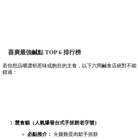
葵廣最強鹹點 TOP 6 排行榜
若你想品嚐濃郁惹味或飽肚的主食，以下六間鹹食店絕對不能
錯過：
慧食貓（人氣爆發台式手抓餅老字號）
必點推介：
火腿雞蛋肉鬆手抓餅