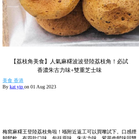
【荔枝角美食】人氣麻糬波波登陸荔枝角！必試
香濃朱古力味+雙重芝士味
美食
香港
By
kat yip
on 01 Aug 2023
梅窩麻糬王登陸荔枝角啦！喺附近返工可以買嚟試下。口感煙
韌鬆軟，有四款口味，包括原味、朱古力味、紫菜肉鬆味同雙