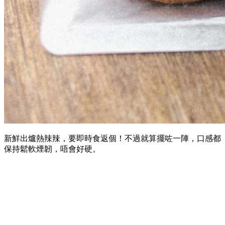
新鮮出爐熱辣辣，要即時食返個！不過就算擺咗一陣，口感都
保持鬆軟煙韌，唔會好硬。