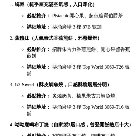
鳩戟（梳乎厘充滿空氣感，入口即化）
必點推介：
Pistachio開心果、超低糖質伯爵茶
詳細地址：
葵涌廣場 3 樓 87B 號舖
蕉積妹（人氣泰式香蕉煎餅，邪惡爆燈）
必點推介：
招牌朱古力香蕉煎餅、開心果醬香蕉
煎餅
詳細地址：
葵涌廣場 3 樓 Top World 3069-T26 號
舖
1/2 Sweet（酥皮鯛魚燒，口感酥脆層層分明）
必點推介：
炙燒奶黃、榛果朱古力鯛魚燒
詳細地址：
葵涌廣場 3 樓 Top World 3069-T16 號
舖
呦呦鹿鳴布丁燒（自家製3層口感，曾登開飯熱店十大）
必點推介：
招牌椰子布丁燒、咖啡布丁燒