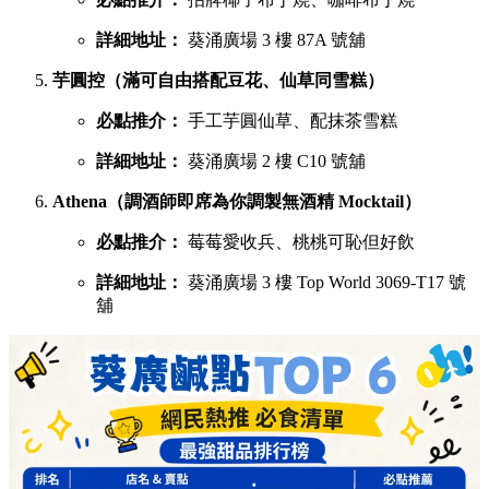
詳細地址：
葵涌廣場 3 樓 87A 號舖
芋圓控（滿可自由搭配豆花、仙草同雪糕）
必點推介：
手工芋圓仙草、配抹茶雪糕
詳細地址：
葵涌廣場 2 樓 C10 號舖
Athena（調酒師即席為你調製無酒精 Mocktail）
必點推介：
莓莓愛收兵、桃桃可恥但好飲
詳細地址：
葵涌廣場 3 樓 Top World 3069-T17 號
舖