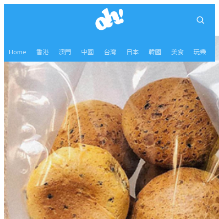
Home
香港
澳門
中國
台灣
日本
韓國
美食
玩樂