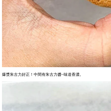
爆漿朱古力好正！中間有朱古力醬~味道香濃。