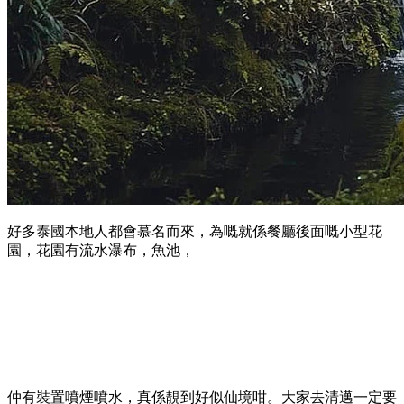
好多泰國本地人都會慕名而來，為嘅就係餐廳後面嘅小型花
園，花園有流水瀑布，魚池，
仲有裝置噴煙噴水，真係靚到好似仙境咁。大家去清邁一定要