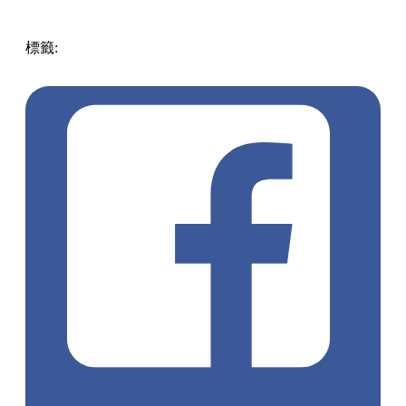
標籤:
中文(繁)
玩樂
泰國
泰國
餐廳
清邁
森林
清邁好去處
泰
國好去處
chom cafe and restaurant