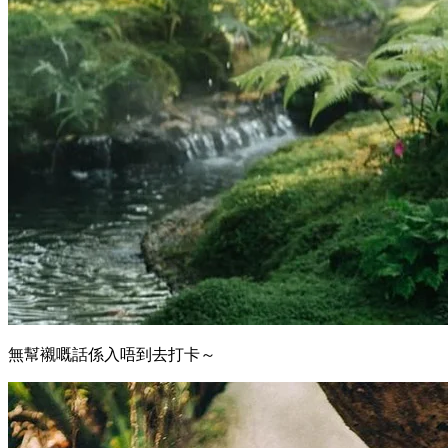
無幫襯嘅話係入唔到去打卡～