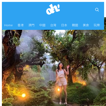
Home
香港
澳門
中國
台灣
日本
韓國
美食
玩樂