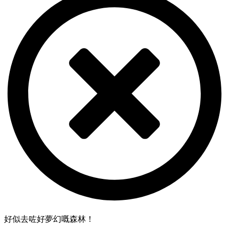
好似去咗好夢幻嘅森林！