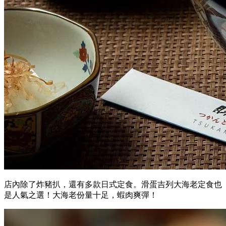
店內除了炸豬扒，還有多款日式定食。滑蛋吉列大海老定食也
是人氣之選！大海老份量十足，蝦肉爽彈！