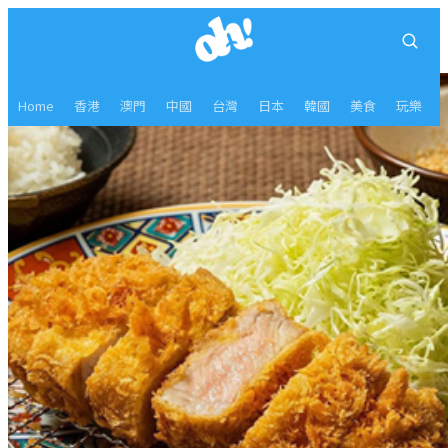
Home
香港
澳門
中國
台灣
日本
韓國
美食
玩樂