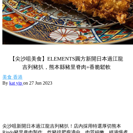
【尖沙咀美食】ELEMENTS圓方新開日本過江龍
吉列豬扒，熊本縣豬里脊肉+香脆鬆軟
美食
香港
By
kat yip
on 27 Jun 2023
尖沙咀新開
日本過江龍吉列豬扒！店內採用
特選厚切熊本
Rindo豬里脊肉製作，炸豬排肥瘦適中，肉質細嫩。經過慢煮