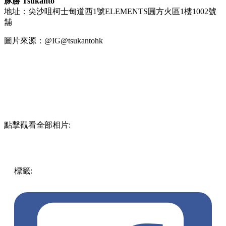
豚勝 Tsukanto
地址：尖沙咀柯士甸道西1號ELEMENTS圓方火區1樓1002號
舖
圖片來源：@IG@tsukantohk
點擊觀看全部相片:
標籤:
中文(繁)
美食
香港
香港
美食
香港美食
尖沙咀美食
尖
沙咀餐廳
尖沙咀 / 佐敦 / 油麻地
吉列豬扒