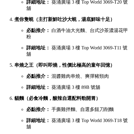
詳細地址：
葵涌廣場 3 樓 Top World 3069-T20 號
舖
煮你隻蜆（主打新鮮吐沙大蜆，湯底鮮味十足）
必點推介：
白酒牛油大光麵、台式沙茶濃湯花甲
粉
詳細地址：
葵涌廣場 3 樓 Top World 3069-T11 號
舖
串燒之王（即叫即燒，性價比極高的童年回憶）
必點推介：
混醬雞肉串燒、爽彈豬頸肉
詳細地址：
葵涌廣場 3 樓 89B 號舖
貓麵（必食冷麵，酸辣自選配料勁開胃）
必點推介：
手撕雞拌麵、自選多餸刀削麵
詳細地址：
葵涌廣場 3 樓 Top World 3069-T18 號
舖