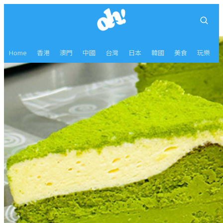
Home
香港
澳門
中國
台灣
日本
韓國
美食
玩樂