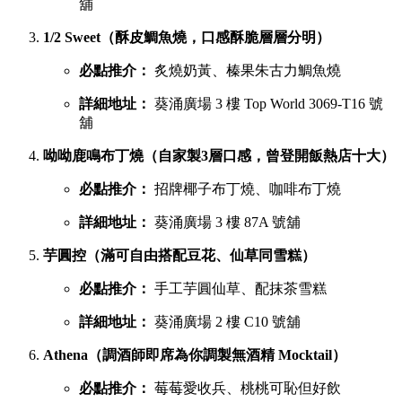
舖
1/2 Sweet（酥皮鯛魚燒，口感酥脆層層分明）
必點推介：
炙燒奶黃、榛果朱古力鯛魚燒
詳細地址：
葵涌廣場 3 樓 Top World 3069-T16 號
舖
呦呦鹿鳴布丁燒（自家製3層口感，曾登開飯熱店十大）
必點推介：
招牌椰子布丁燒、咖啡布丁燒
詳細地址：
葵涌廣場 3 樓 87A 號舖
芋圓控（滿可自由搭配豆花、仙草同雪糕）
必點推介：
手工芋圓仙草、配抹茶雪糕
詳細地址：
葵涌廣場 2 樓 C10 號舖
Athena（調酒師即席為你調製無酒精 Mocktail）
必點推介：
莓莓愛收兵、桃桃可恥但好飲