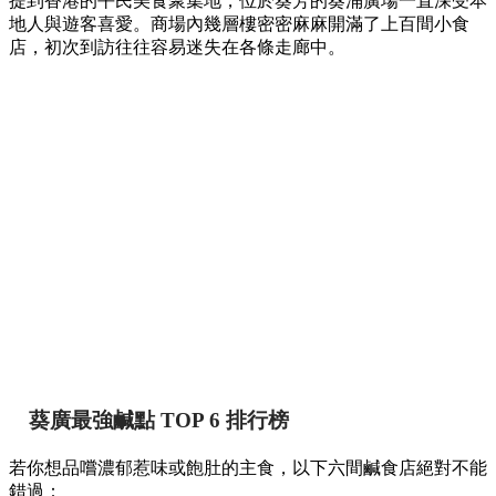
提到香港的平民美食聚集地，位於葵芳的葵涌廣場一直深受本
地人與遊客喜愛。商場內幾層樓密密麻麻開滿了上百間小食
店，初次到訪往往容易迷失在各條走廊中。
葵廣最強鹹點 TOP 6 排行榜
若你想品嚐濃郁惹味或飽肚的主食，以下六間鹹食店絕對不能
錯過：