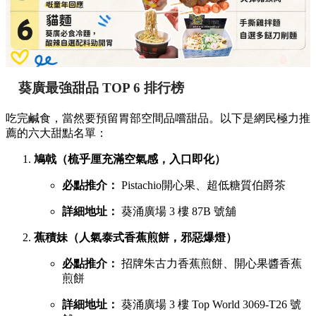
葵廣最強甜品 TOP 6 排行榜
吃完鹹食，當然要預留胃部空間品嚐甜品。以下是網民極力推
薦的六大甜點名單：
鳩戟（梳乎厘充滿空氣感，入口即化）
必點推介：
Pistachio開心果、超低糖質伯爵茶
詳細地址：
葵涌廣場 3 樓 87B 號舖
蕉積妹（人氣泰式香蕉煎餅，邪惡爆燈）
必點推介：
招牌朱古力香蕉煎餅、開心果醬香蕉
煎餅
詳細地址：
葵涌廣場 3 樓 Top World 3069-T26 號