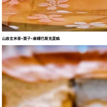
山政玄米茶×栗子×麻糬巴斯克蛋糕