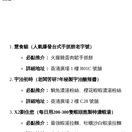
慧食貓（人氣爆發台式手抓餅老字號）
必點推介：
火腿雞蛋肉鬆手抓餅
詳細地址：
葵涌廣場 1 樓 B01C 號舖
宇治初時（老闆苦研7年秘製宇治酸辣醬）
必點推介：
鯛魚濃湯粉絲、櫻花蝦蝦濃湯粉絲
詳細地址：
葵涌廣場 2 樓 C28 號舖
X2劉住您（每日用200-300隻蝦頭熬製特濃蝦湯）
必點推介：
最強蝦湯拉麵、牡蠣沙白蝦湯拉麵