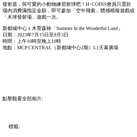
發射器，與可愛的小動物練習射球吧！H･COINS會員只需於
場內消費滿指定金額，即可參加「空中飛索」體感模擬遊戲或
「木球發射場」遊戲一次。
新都城中心 x 木育森林「Summer In the Wooderful Land」
日期：2023年7月15日至9月3日
時間：上午10時至晚上10時
地點：MCP CENTRAL（新都城中心2期）L1天幕廣場
點擊觀看全部相片:
標籤:
中文(繁)
香港
香港
玩樂
打卡
香港好去處
親子
將軍澳
將軍澳 / 西貢
室內好去處
親子好去處
將軍澳好去處
新都