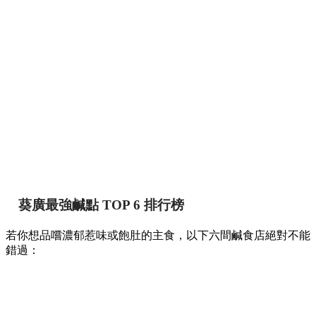
葵廣最強鹹點 TOP 6 排行榜
若你想品嚐濃郁惹味或飽肚的主食，以下六間鹹食店絕對不能
錯過：