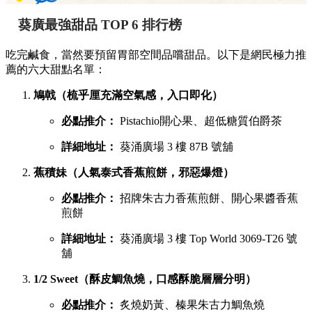
葵廣最強甜品 TOP 6 排行榜
吃完鹹食，當然要預留胃部空間品嚐甜品。以下是網民極力推
薦的六大甜點名單：
鳩戟（梳乎厘充滿空氣感，入口即化）
必點推介：
Pistachio開心果、超低糖質伯爵茶
詳細地址：
葵涌廣場 3 樓 87B 號舖
蕉積妹（人氣泰式香蕉煎餅，邪惡爆燈）
必點推介：
招牌朱古力香蕉煎餅、開心果醬香蕉
煎餅
詳細地址：
葵涌廣場 3 樓 Top World 3069-T26 號
舖
1/2 Sweet（酥皮鯛魚燒，口感酥脆層層分明）
必點推介：
炙燒奶黃、榛果朱古力鯛魚燒