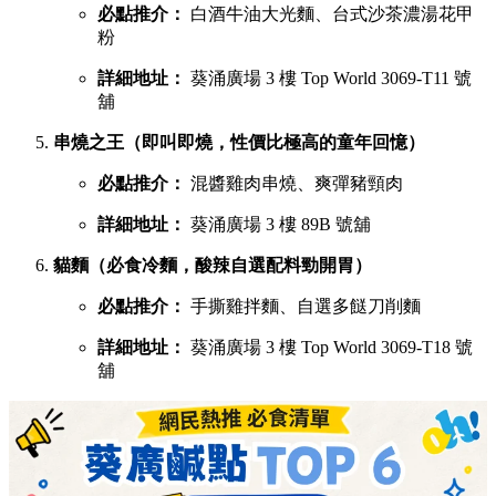
必點推介：
白酒牛油大光麵、台式沙茶濃湯花甲
粉
詳細地址：
葵涌廣場 3 樓 Top World 3069-T11 號
舖
串燒之王（即叫即燒，性價比極高的童年回憶）
必點推介：
混醬雞肉串燒、爽彈豬頸肉
詳細地址：
葵涌廣場 3 樓 89B 號舖
貓麵（必食冷麵，酸辣自選配料勁開胃）
必點推介：
手撕雞拌麵、自選多餸刀削麵
詳細地址：
葵涌廣場 3 樓 Top World 3069-T18 號
舖