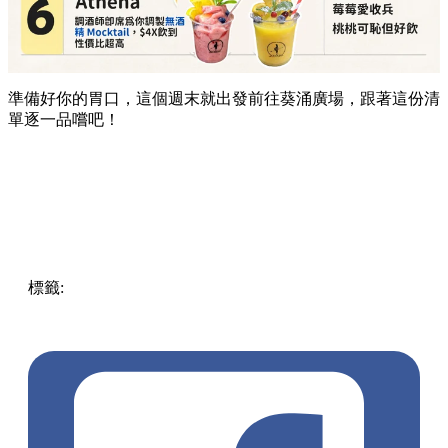
準備好你的胃口，這個週末就出發前往葵涌廣場，跟著這份清
單逐一品嚐吧！
標籤:
Hong Kong
香港
葵廣美食
葵芳好去處
葵芳 / 青衣
葵
涌廣場
葵廣掃街
香港平民美食
慧食貓
鳩戟
呦呦鹿鳴布丁
燒