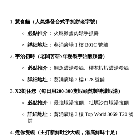
慧食貓（人氣爆發台式手抓餅老字號）
必點推介：
火腿雞蛋肉鬆手抓餅
詳細地址：
葵涌廣場 1 樓 B01C 號舖
宇治初時（老闆苦研7年秘製宇治酸辣醬）
必點推介：
鯛魚濃湯粉絲、櫻花蝦蝦濃湯粉絲
詳細地址：
葵涌廣場 2 樓 C28 號舖
X2劉住您（每日用200-300隻蝦頭熬製特濃蝦湯）
必點推介：
最強蝦湯拉麵、牡蠣沙白蝦湯拉麵
詳細地址：
葵涌廣場 3 樓 Top World 3069-T20 號
舖
煮你隻蜆（主打新鮮吐沙大蜆，湯底鮮味十足）