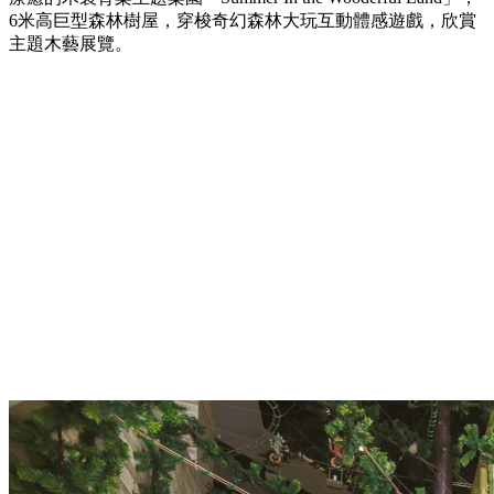
6米高巨型森林樹屋，穿梭奇幻森林大玩互動體感遊戲，欣賞
主題木藝展覽。