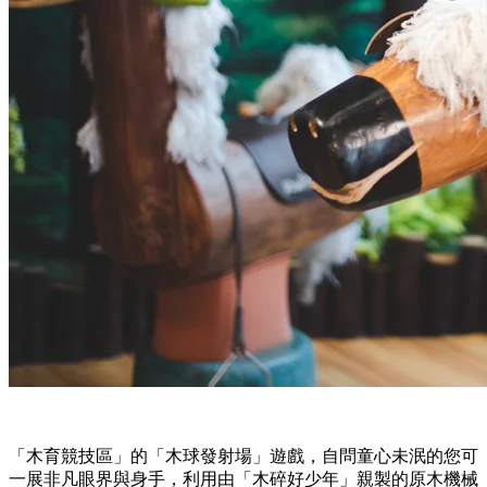
「木育競技區」的「木球發射場」遊戲，自問童心未泯的您可
一展非凡眼界與身手，利用由「木碎好少年」親製的原木機械