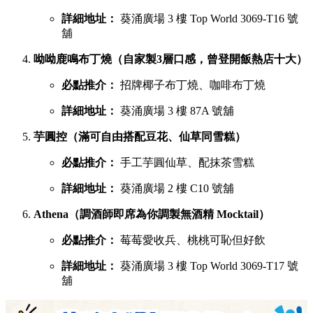
詳細地址：
葵涌廣場 3 樓 Top World 3069-T16 號
舖
呦呦鹿鳴布丁燒（自家製3層口感，曾登開飯熱店十大）
必點推介：
招牌椰子布丁燒、咖啡布丁燒
詳細地址：
葵涌廣場 3 樓 87A 號舖
芋圓控（滿可自由搭配豆花、仙草同雪糕）
必點推介：
手工芋圓仙草、配抹茶雪糕
詳細地址：
葵涌廣場 2 樓 C10 號舖
Athena（調酒師即席為你調製無酒精 Mocktail）
必點推介：
莓莓愛收兵、桃桃可恥但好飲
詳細地址：
葵涌廣場 3 樓 Top World 3069-T17 號
舖