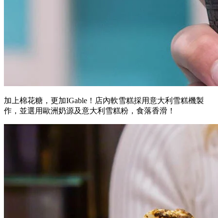
加上棉花糖，更加IGable！店內軟雪糕採用意大利雪糕機製
作，並選用歐洲奶源及意大利雪糕粉，食落香滑！