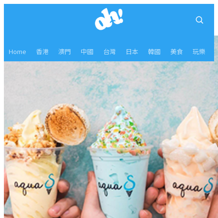
Home
香港
澳門
中國
台灣
日本
韓國
美食
玩樂