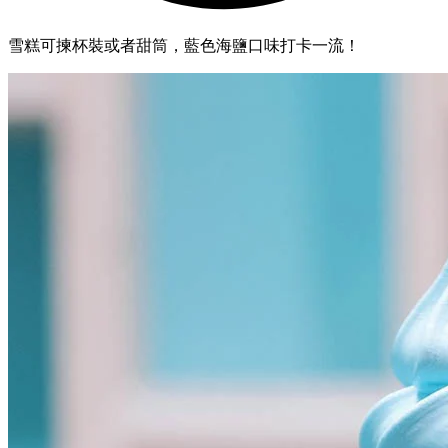
雪糕可揀杯裝或者甜筒，藍色海鹽口味打卡一流！