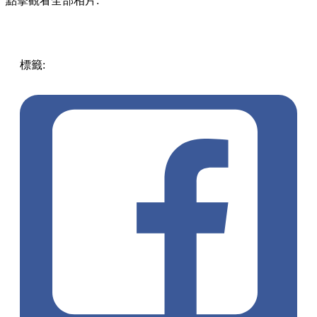
點擊觀看全部相片:
標籤:
中文(繁)
美食
香港
香港
美食
雪糕
人氣美食
香港美食
銅鑼灣美食
銅鑼灣
灣仔 / 銅鑼灣 / 大坑
人氣雪糕